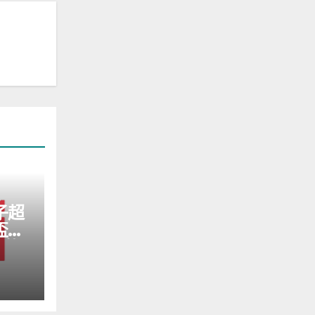
子超
盃，
我的