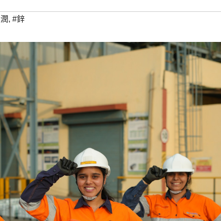
利潤
,
#鋅