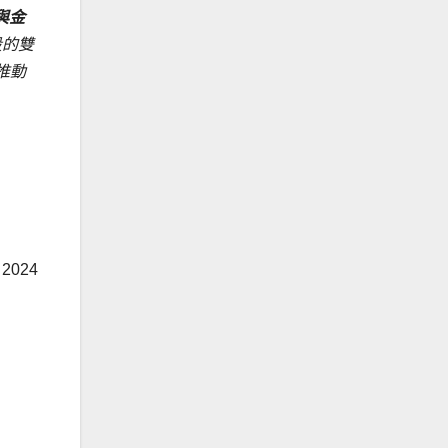
與金
段的雙
推動
2024