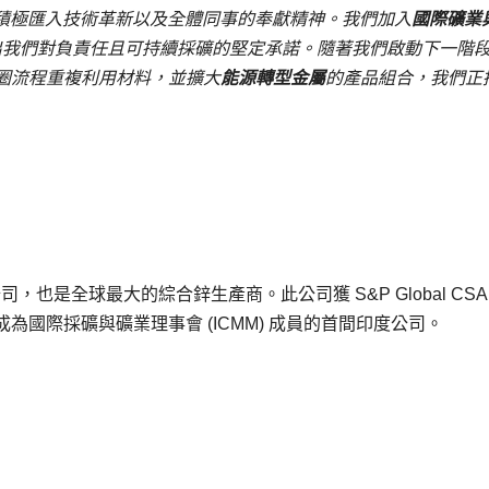
積極匯入技術革新以及全體同事的奉獻精神。我們加入
國際礦業
出我們對負責任且可持續採礦的堅定承諾。隨著我們啟動下一階
圈流程重複利用材料，並擴大
能源轉型金屬
的產品組合，我們正
旗下公司，也是全球最大的綜合鋅生產商。此公司獲 S&P Global CSA 
國際採礦與礦業理事會 (ICMM) 成員的首間印度公司。