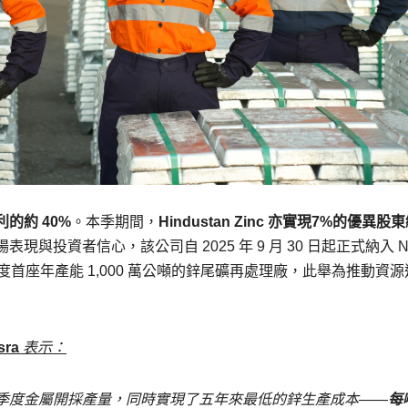
的約 40%
。本季期間，
Hindustan Zinc 亦實現7%的優異股
資者信心，該公司自 2025 年 9 月 30 日起正式納入 Nif
批准興建印度首座年產能 1,000 萬公噸的鋅尾礦再處理廠，此舉為推動資
sra
表示：
季度金屬開採產量，同時實現了五年來最低的鋅生產成本——
每