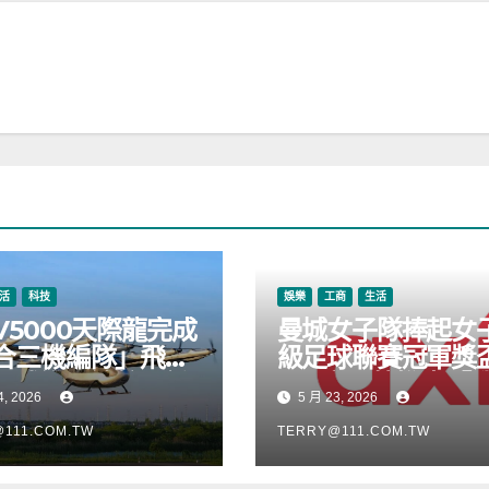
活
科技
娛樂
工商
生活
V5000天際龍完成
曼城女子隊捧起女
合三機編隊」飛
級足球聯賽冠軍獎
正式進入適航取證
Axi 亦順勢推出「
4, 2026
5 月 23, 2026
根源」宣傳活動
111.COM.TW
TERRY@111.COM.TW