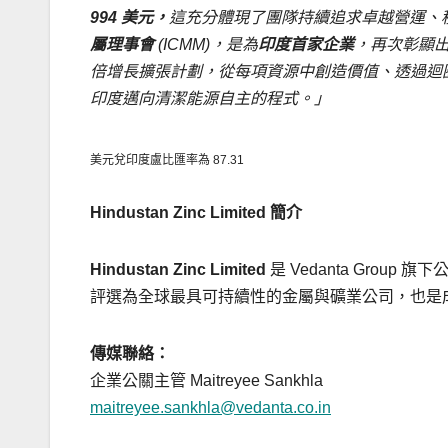
994 美元，
這充分體現了團隊持續追求卓越營運、
屬理事會
(ICMM)，是為
印度首家企業
，再次彰顯
倍增長擴張計劃，從每項資源中創造價值、透過迴
印度邁向清潔能源自主的程式。」
美元兌印度盧比匯率為 87.31
Hindustan Zinc Limited 簡介
Hindustan Zinc Limited
是 Vedanta Group 
評選為全球最具可持續性的金屬與礦業公司，也是成為
傳媒聯絡：
企業公關主管
Maitreyee Sankhla
maitreyee.sankhla@vedanta.co.in