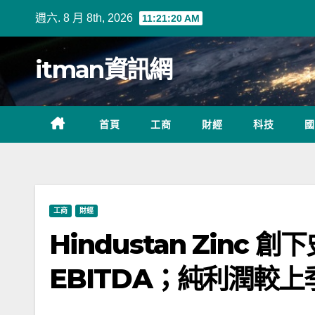
Skip
週六. 8 月 8th, 2026
11:21:22 AM
to
content
itman資訊網
首頁
工商
財經
科技
國
工商
財經
Hindustan Zinc
EBITDA；純利潤較上季