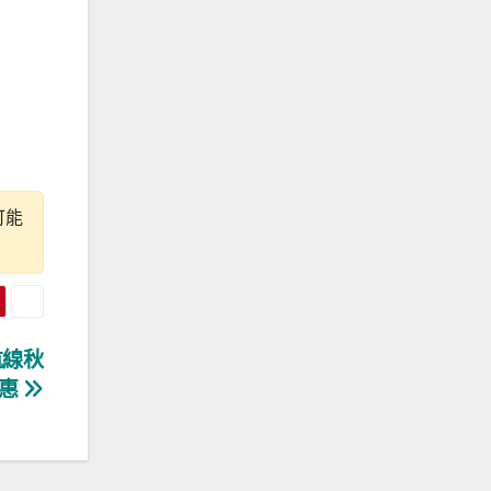
可能
航線秋
優惠