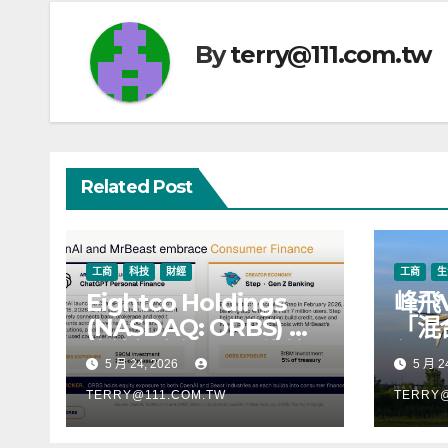
覽
By
terry@111.com.tw
Related Post
工商
科技
財經
工商
生
Eightco Holdings
峰飛
(NASDAQ: ORBS) 公
「混
佈總持倉約 3.37 億美
行，
5 月 24, 2026
5 月 2
元，涵蓋 OpenAI、
階段
Beast Industries、超
TERRY@111.COM.TW
TERRY@
過 11,000 枚以太幣