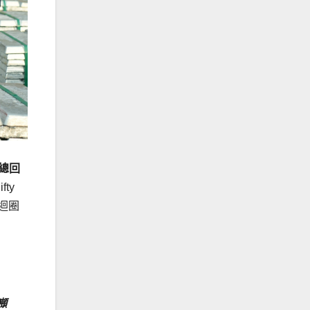
東總回
ty
源迴圈
噸