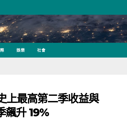
際
娛樂
社會
 創下史上最高第二季收益與
飆升 19%