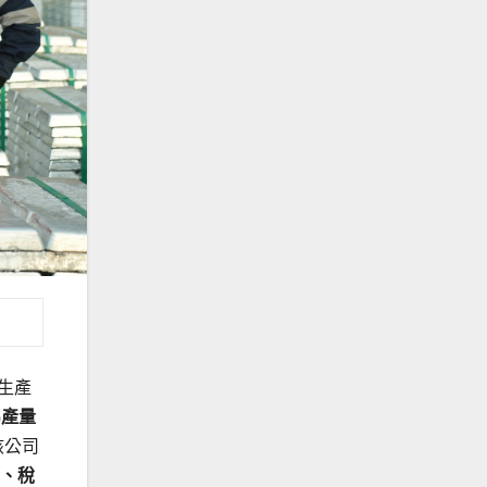
鋅生產
屬產量
該公司
、稅