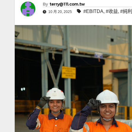
By
terry@111.com.tw
#EBITDA
,
#收益
,
#純
10 月 20, 2025