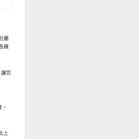
壯麗
及檳
，讓您
會，
北上