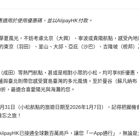
惠適用於使用優惠碼，並以
AlipayHK
付款。
於華夏風光，不妨考慮北京（大興）、寧波或貴陽航點，感受內地
惠的東京（羽田）、釜山、大邱、亞庇（沙巴）、吉隆坡（梳邦）
（成田）等熱門航點，甚或是相對小眾的小松，均可享8折優惠
蓮與臺北則帶您感受寶島臺灣的多元風情。至於曼谷（蘇凡納布
8折，最適合喜愛陽光與海灘的您。
年1月31日（小松航點的旅遊日期至2026年1月7日），記得把握機
冬難忘之旅！
ipayHK已接通全球數百萬商戶，讓您「一App通行」，無論是