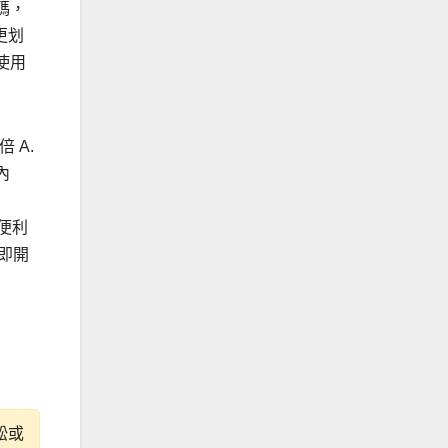
碼，
更划
使用
 A.
內
U便利
即開
訟或