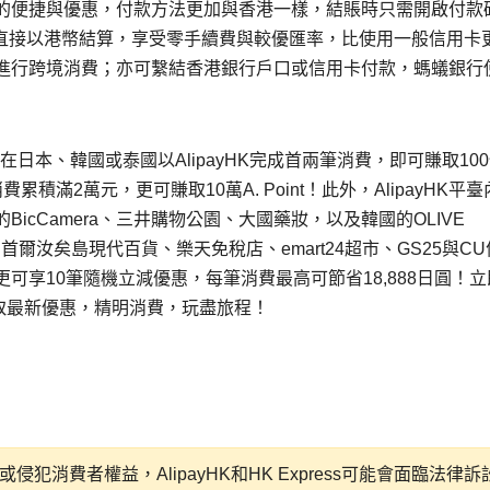
的便捷與優惠，付款方法更加與香港一樣，結賬時只需開啟付款
，即可直接以港幣結算，享受零手續費與較優匯率，比使用一般信用卡
進行跨境消費；亦可繫結香港銀行戶口或信用卡付款，螞蟻銀行
在日本、韓國或泰國以AlipayHK完成首兩筆消費，即可賺取100倍
累積滿2萬元，更可賺取10萬A. Point！此外，AlipayHK平臺
cCamera、三井購物公園、大國藥妝，以及韓國的OLIVE
百貨、首爾汝矣島現代百貨、樂天免稅店、emart24超市、GS25與C
享10筆隨機立減優惠，每筆消費最高可節省18,888日圓！立
面領取最新優惠，精明消費，玩盡旅程！
消費者權益，AlipayHK和HK Express可能會面臨法律訴