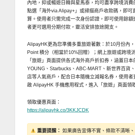
內地，抑或暢遊日韓與星馬泰，均可盡享跨境消費
點選「海外via Alipay+」或掃描商戶收款碼
算。使用者只需完成一次身份認證，即可使用餘額
者更可選用分期付款，靈活安排旅途開支。
AlipayHK更為您準備多重旅遊著數：於10月份內，
Point 積分（相當於10%回贈）；網上旅遊或跨境消費
「旅遊」頁面提供各式海外商戶折扣券，涵蓋日本的Bi
YOUNG、Starbucks、ABC-MART、新世界
店等人氣商戶，配合日本隨機立減報名券，使用者更可
啟 AlipayHK 手機應用程式，進入「旅遊」頁
領取優惠頁面：
https://alipayhk.co/3KKJCDK
重要提醒：
如果廣告宣傳不實、條款不清晰、或侵犯