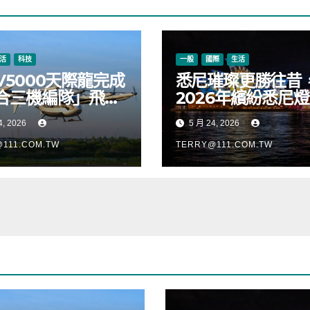
活
科技
一般
國際
生活
V5000天際龍完成
悉尼璀璨更勝往昔
合三機編隊」飛
2026年繽紛悉尼
正式進入適航取證
音樂節絢麗啟幕
4, 2026
5 月 24, 2026
111.COM.TW
TERRY@111.COM.TW