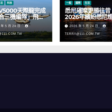
生活
科技
一般
國際
生活
V5000天際龍完成
悉尼璀璨更勝往昔
合三機編隊」飛
2026年繽紛悉尼
正式進入適航取證
樂節絢麗啟幕
 年 5 月 24 日
2026 年 5 月 24 日
@111.COM.TW
TERRY@111.COM.TW