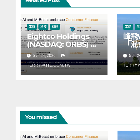
Related Post
工商
科技
財經
工商
生
Eightco Holdings
峰飛
(NASDAQ: ORBS) 公
「混
佈總持倉約 3.37 億美
行，
5 月 24, 2026
5 月 2
元，涵蓋 OpenAI、
階段
Beast Industries、超
TERRY@111.COM.TW
TERRY@
過 11,000 枚以太幣
(ETH) 及逾 2.83 億枚
WLD 代幣
You missed