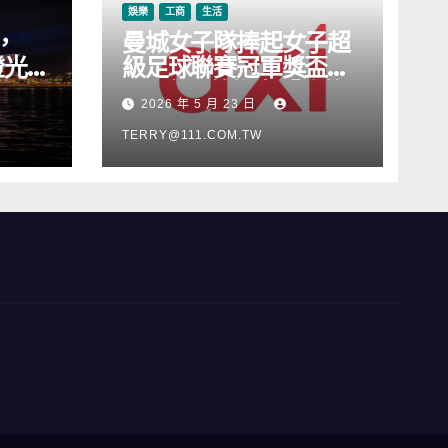
娛樂
工商
生活
，
曼城女子隊捧起女子超
燈光音
級足球聯賽冠軍獎盃，
Axi 亦順勢推出「我的
2026 年 5 月 23 日
根源」宣傳活動
TERRY@111.COM.TW