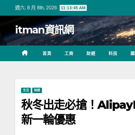
Skip
週六. 8 月 8th, 2026
11:13:46 AM
to
content
itman資訊網
首頁
工商
財經
科技
國
生活
財經
秋冬出走必搶！AlipayH
新一輪優惠