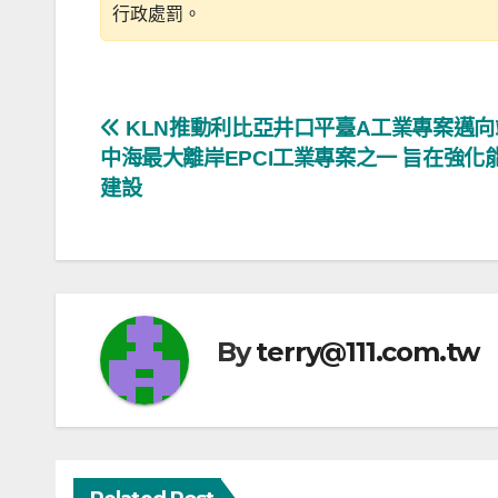
行政處罰。
文
KLN推動利比亞井口平臺A工業專案邁向
中海最大離岸EPCI工業專案之一 旨在強化
章
建設
導
覽
By
terry@111.com.tw