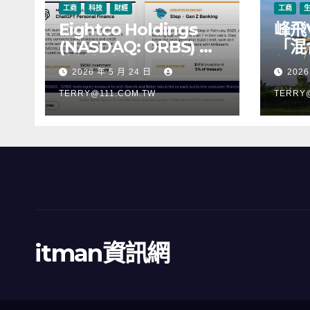
工商
科技
財經
工商
Eightco Holdings
峰飛
(NASDAQ: ORBS) 公
「混
佈總持倉約 3.37 億美
行，
2026 年 5 月 24 日
2026
元，涵蓋 OpenAI、
階段
Beast Industries、超
TERRY@111.COM.TW
TERRY
過 11,000 枚以太幣
(ETH) 及逾 2.83 億枚
WLD 代幣
itman資訊網