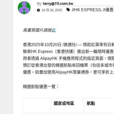
By
terry@111.com.tw
#HK EXPRESS
,
#優惠
10 月 20, 2025
高畫質圖片請按
此
香港
2025年10月20日
/美通社/ — 想趁紅葉季到
聯乘HK Express（香港快運）推出新一輪限時優惠，
用者透過 AlipayHK 手機應用程式的指定頁
預訂從香港出發的精選航點來回機票（包括多城市行程
優惠。如疊加
使用
AlipayHK限量禮券，更可享
精選航點優惠一覽：
國家或地區
航點