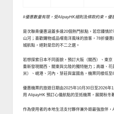
#
優惠數量有限，受
AlipayHK
細則及條款約束。優
是次聯乘優惠涵蓋多達20個熱門航點，若您鍾情
山河；喜歡購物或品嚐南洋風味的旅客，78折優
城航點，絕對是您的不二之選。
若想探索日本不同面貌，預訂大阪（關西）、東京
重新發現關西、關東與北陸的獨特魅力；高雄、花
米）、峴港、河內、芽莊與富國島，機票同樣低至
優惠機票的旅遊日期由2025年10月30日至2026
用 AlipayHK 預訂心儀航點的至抵機票，展開秋
作為使用者的本地生活支付夥伴兼外遊最強旅伴，Al