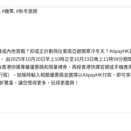
,
#機票
,
#秋冬旅遊
日韓或內地賞楓？抑或正計劃飛往東南亞避開寒冷冬天？AlipayHK
 由2025年10月20日早上10時正至10月23日晚上11時59分期
面，領取香港快運專屬優惠碼和限量禮券，再經香港快運官網或手機應
），結賬時輸入相關優惠碼並選擇以AlipayHK付款，即可享
折上折驚喜，讓您慳得更多，玩得更盡興！