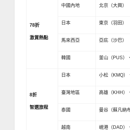
中國內地
北京（大興）（
日本
東京（羽田）（
78
折
激賞熱點
馬來西亞
亞庇（沙巴）（
韓國
釜山（PUS）
日本
小松（KMQ）
臺灣地區
高雄（KHH）
8
折
智選旅程
泰國
曼谷（蘇凡納布
越南
峴港（DAD）