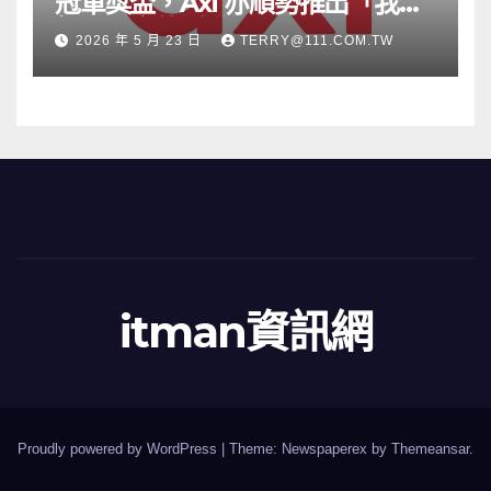
冠軍獎盃，Axi 亦順勢推出「我的
根源」宣傳活動
2026 年 5 月 23 日
TERRY@111.COM.TW
itman資訊網
Proudly powered by WordPress
|
Theme: Newspaperex by
Themeansar
.