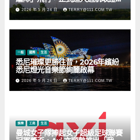
段
2026 年 5 月 24 日
TERRY@111.COM.TW
一般
國際
生活
悉尼璀璨更勝往昔，2026年繽紛
悉尼燈光音樂節絢麗啟幕
2026 年 5 月 24 日
TERRY@111.COM.TW
娛樂
工商
生活
曼城女子隊捧起女子超級足球聯賽