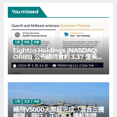
You missed
工商
科技
財經
Eightco Holdings (NASDAQ:
ORBS) 公佈總持倉約 3.37 億美
元，涵蓋 OpenAI、Beast
2026 年 5 月 24 日
TERRY@111.COM.TW
Industries、超過 11,000 枚以太
幣 (ETH) 及逾 2.83 億枚 WLD 代
幣
工商
生活
科技
峰飛V5000天際龍完成「混合三機
編隊」飛行，正式進入適航取證階