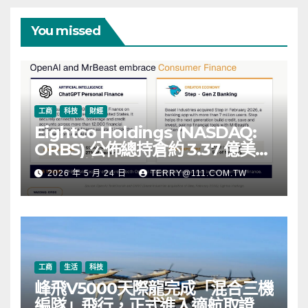
You missed
工商
科技
財經
Eightco Holdings (NASDAQ:
ORBS) 公佈總持倉約 3.37 億美
元，涵蓋 OpenAI、Beast
2026 年 5 月 24 日
TERRY@111.COM.TW
Industries、超過 11,000 枚以太
幣 (ETH) 及逾 2.83 億枚 WLD 代
幣
工商
生活
科技
峰飛V5000天際龍完成「混合三機
編隊」飛行，正式進入適航取證階