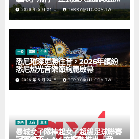
段
2026 年 5 月 24 日
TERRY@111.COM.TW
一般
國際
生活
悉尼璀璨更勝往昔，2026年繽紛
悉尼燈光音樂節絢麗啟幕
2026 年 5 月 24 日
TERRY@111.COM.TW
娛樂
工商
生活
曼城女子隊捧起女子超級足球聯賽