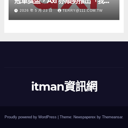
冠軍獎盃，Axi 亦順勢推出「我的
根源」宣傳活動
2026 年 5 月 23 日
TERRY@111.COM.TW
itman資訊網
Proudly powered by WordPress
|
Theme: Newspaperex by
Themeansar
.