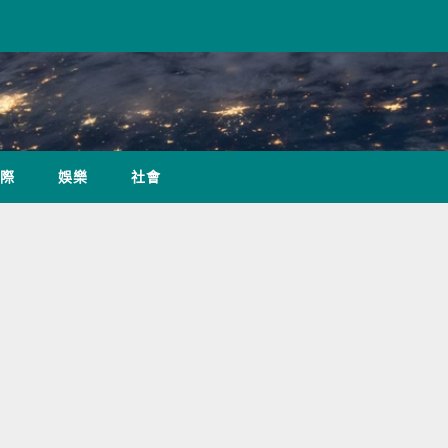
際
娛樂
社會