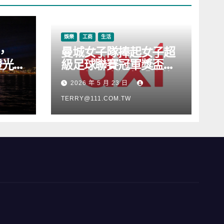
娛樂
工商
生活
，
曼城女子隊捧起女子超
燈光音
級足球聯賽冠軍獎盃，
Axi 亦順勢推出「我的
2026 年 5 月 23 日
根源」宣傳活動
TERRY@111.COM.TW