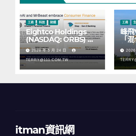
工商
科技
財經
工商
Eightco Holdings
峰飛
(NASDAQ: ORBS) 公
「混
佈總持倉約 3.37 億美
行，
2026 年 5 月 24 日
2026
元，涵蓋 OpenAI、
階段
Beast Industries、超
TERRY@111.COM.TW
TERRY
過 11,000 枚以太幣
(ETH) 及逾 2.83 億枚
WLD 代幣
itman資訊網