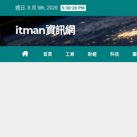
Skip
週日. 8 月 9th, 2026
5:30:28 PM
to
content
itman資訊網
首頁
工商
財經
科技
國