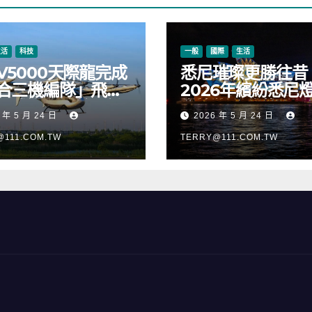
生活
科技
一般
國際
生活
V5000天際龍完成
悉尼璀璨更勝往昔
合三機編隊」飛
2026年繽紛悉尼
正式進入適航取證
樂節絢麗啟幕
 年 5 月 24 日
2026 年 5 月 24 日
@111.COM.TW
TERRY@111.COM.TW