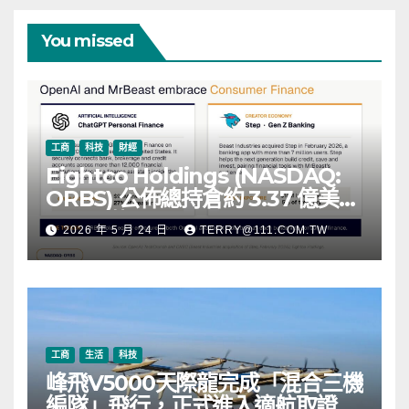
You missed
工商
科技
財經
Eightco Holdings (NASDAQ:
ORBS) 公佈總持倉約 3.37 億美
元，涵蓋 OpenAI、Beast
2026 年 5 月 24 日
TERRY@111.COM.TW
Industries、超過 11,000 枚以太
幣 (ETH) 及逾 2.83 億枚 WLD 代
幣
工商
生活
科技
峰飛V5000天際龍完成「混合三機
編隊」飛行，正式進入適航取證階