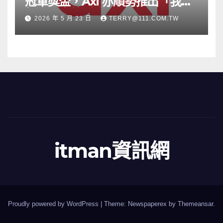
冠軍獎盃，Axi 亦順勢推出「我的
根源」宣傳活動
2026 年 5 月 23 日
TERRY@111.COM.TW
itman資訊網
Proudly powered by WordPress
|
Theme: Newspaperex by
Themeansar
.