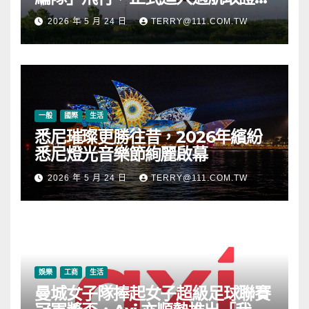
段
2026 年 5 月 24 日
TERRY@111.COM.TW
一般
國際
生活
悉尼璀璨更勝往昔，2026年繽紛
悉尼燈光音樂節絢麗啟幕
2026 年 5 月 24 日
TERRY@111.COM.TW
娛樂
工商
生活
曼城女子隊捧起女子超級足球聯賽