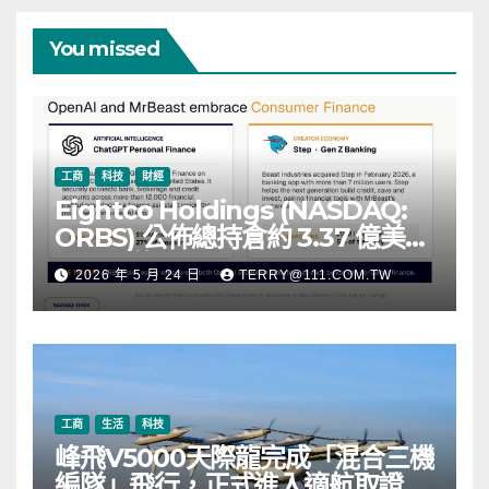
You missed
工商
科技
財經
Eightco Holdings (NASDAQ:
ORBS) 公佈總持倉約 3.37 億美
元，涵蓋 OpenAI、Beast
2026 年 5 月 24 日
TERRY@111.COM.TW
Industries、超過 11,000 枚以太
幣 (ETH) 及逾 2.83 億枚 WLD 代
幣
工商
生活
科技
峰飛V5000天際龍完成「混合三機
編隊」飛行，正式進入適航取證階