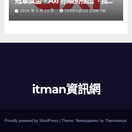
冠軍獎盃，Axi 亦順勢推出「我的
根源」宣傳活動
2026 年 5 月 23 日
TERRY@111.COM.TW
itman資訊網
Proudly powered by WordPress
|
Theme: Newspaperex by
Themeansar
.