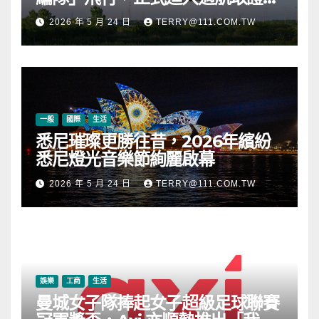
段
2026 年 5 月 24 日
TERRY@111.COM.TW
一般
國際
生活
悉尼璀璨更勝往昔，2026年繽紛
悉尼燈光音樂節絢麗啟幕
2026 年 5 月 24 日
TERRY@111.COM.TW
娛樂
工商
生活
曼城女子隊捧起女子超級足球聯賽