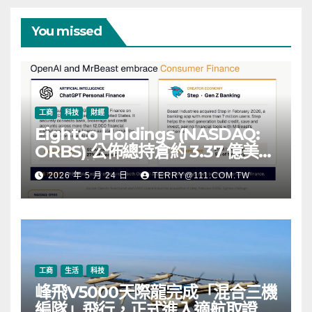
You missed
工商
科技
財經
Eightco Holdings (NASDAQ:
ORBS) 公佈總持倉約 3.37 億美
元，涵蓋 OpenAI、Beast
2026 年 5 月 24 日
TERRY@111.COM.TW
Industries、超過 11,000 枚以太
幣 (ETH) 及逾 2.83 億枚 WLD 代
幣
工商
生活
科技
峰飛V5000天際龍完成「混合三機
編隊」飛行，正式進入適航取證階