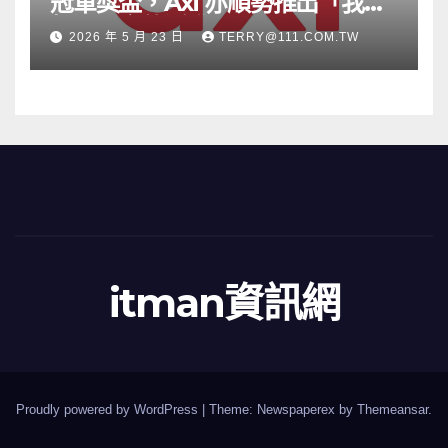
冠軍獎盃，Axi 亦順勢推出「我的
根源」宣傳活動
2026 年 5 月 23 日
TERRY@111.COM.TW
itman資訊網
Proudly powered by WordPress
|
Theme: Newspaperex by
Themeansar
.