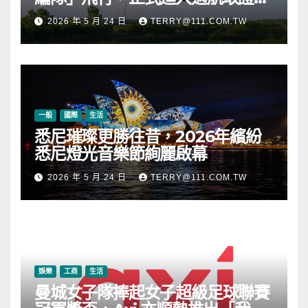
段
2026 年 5 月 24 日
TERRY@111.COM.TW
一般
國際
生活
悉尼璀璨更勝往昔，2026年繽紛
悉尼燈光音樂節絢麗啟幕
2026 年 5 月 24 日
TERRY@111.COM.TW
娛樂
工商
生活
曼城女子隊捧起女子超級足球聯賽