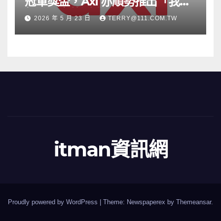
冠軍獎盃，Axi 亦順勢推出「我的
根源」宣傳活動
2026 年 5 月 23 日
TERRY@111.COM.TW
itman資訊網
Proudly powered by WordPress
|
Theme: Newspaperex by
Themeansar
.