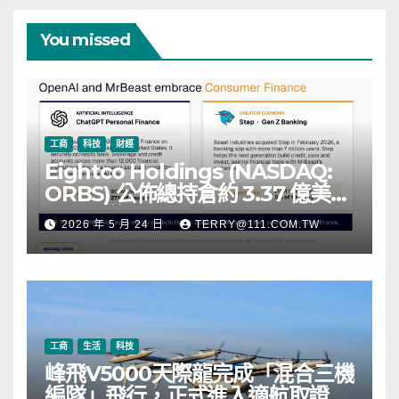
You missed
工商
科技
財經
Eightco Holdings (NASDAQ:
ORBS) 公佈總持倉約 3.37 億美
元，涵蓋 OpenAI、Beast
2026 年 5 月 24 日
TERRY@111.COM.TW
Industries、超過 11,000 枚以太
幣 (ETH) 及逾 2.83 億枚 WLD 代
幣
工商
生活
科技
峰飛V5000天際龍完成「混合三機
編隊」飛行，正式進入適航取證階