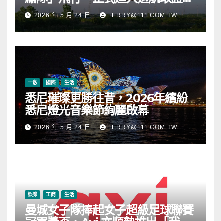
段
2026 年 5 月 24 日
TERRY@111.COM.TW
一般
國際
生活
悉尼璀璨更勝往昔，2026年繽紛
悉尼燈光音樂節絢麗啟幕
2026 年 5 月 24 日
TERRY@111.COM.TW
娛樂
工商
生活
曼城女子隊捧起女子超級足球聯賽