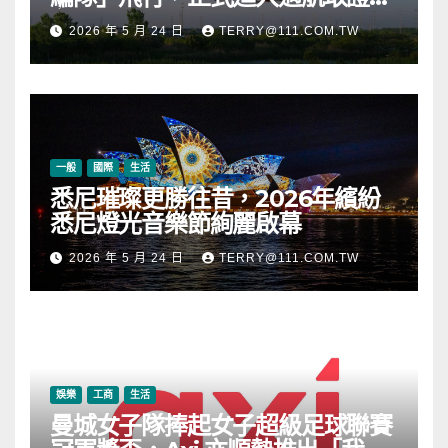
段
2026 年 5 月 24 日
TERRY@111.COM.TW
一般
國際
生活
悉尼璀璨更勝往昔，2026年繽紛
悉尼燈光音樂節絢麗啟幕
2026 年 5 月 24 日
TERRY@111.COM.TW
娛樂
工商
生活
曼城女子隊捧起女子超級足球聯賽