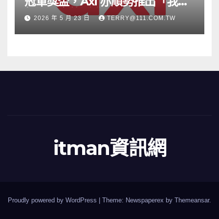
冠軍獎盃，Axi 亦順勢推出「我的
根源」宣傳活動
2026 年 5 月 23 日
TERRY@111.COM.TW
itman資訊網
Proudly powered by WordPress
|
Theme: Newspaperex by
Themeansar
.