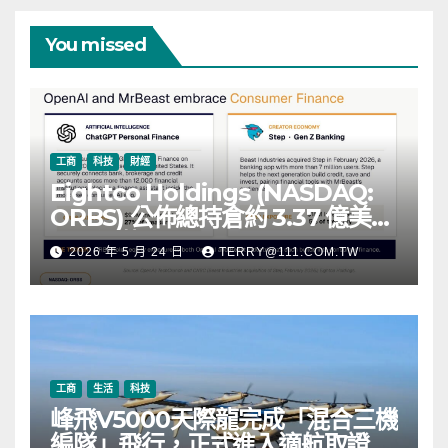
You missed
工商
科技
財經
Eightco Holdings (NASDAQ:
ORBS) 公佈總持倉約 3.37 億美
元，涵蓋 OpenAI、Beast
2026 年 5 月 24 日
TERRY@111.COM.TW
Industries、超過 11,000 枚以太
幣 (ETH) 及逾 2.83 億枚 WLD 代
幣
工商
生活
科技
峰飛V5000天際龍完成「混合三機
編隊」飛行，正式進入適航取證階