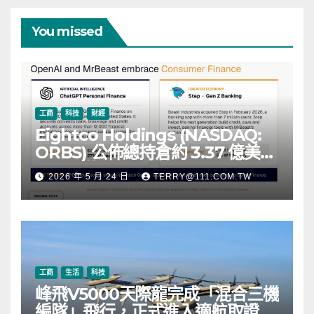
You missed
工商
科技
財經
Eightco Holdings (NASDAQ:
ORBS) 公佈總持倉約 3.37 億美
元，涵蓋 OpenAI、Beast
2026 年 5 月 24 日
TERRY@111.COM.TW
Industries、超過 11,000 枚以太
幣 (ETH) 及逾 2.83 億枚 WLD 代
幣
工商
生活
科技
峰飛V5000天際龍完成「混合三機
編隊」飛行，正式進入適航取證階