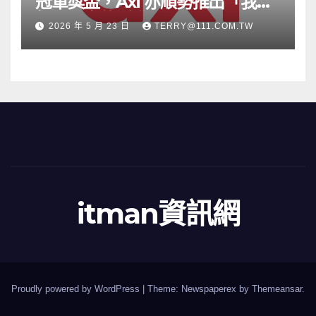
冠軍獎盃，Axi 亦順勢推出「我的
根源」宣傳活動
2026 年 5 月 23 日
TERRY@111.COM.TW
itman資訊網
Proudly powered by WordPress
|
Theme: Newspaperex by
Themeansar
.