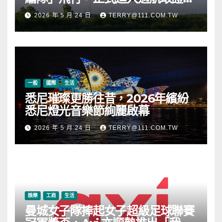
段
2026 年 5 月 24 日
TERRY@111.COM.TW
一般
國際
生活
悉尼璀璨更勝往昔，2026年繽紛
悉尼燈光音樂節絢麗啟幕
2026 年 5 月 24 日
TERRY@111.COM.TW
娛樂
工商
生活
曼城女子隊捧起女子超級足球聯賽