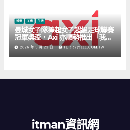
娛樂
工商
生活
曼城女子隊捧起女子超級足球聯賽
冠軍獎盃，Axi 亦順勢推出「我的
根源」宣傳活動
2026 年 5 月 23 日
TERRY@111.COM.TW
itman資訊網