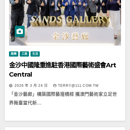
娛樂
工商
生活
金沙中國隆重進駐香港國際藝術盛會Art
Central
2026 年 3 月 24 日
TERRY@111.COM.TW
「金沙藝廊」構築國際藝壇橋樑 攜澳門藝術家立足世
界舞臺當代新…