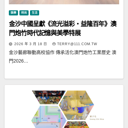
娛樂
時尚
生活
金沙中國呈獻《流光溢彩‧益隆百年》澳
門炮竹時代記憶與美學特展
2026 年 3 月 18 日
TERRY@111.COM.TW
金沙藝廊聯動高校協作 傳承活化澳門炮竹工業歷史 澳
門2026…