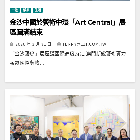
一般
娛樂
生活
金沙中國於藝術中環「Art Central」展
區圓滿結束
2026 年 3 月 31 日
TERRY@111.COM.TW
「金沙藝廊」展區獲國際高度肯定 澳門新銳藝術實力
嶄露國際藝壇…