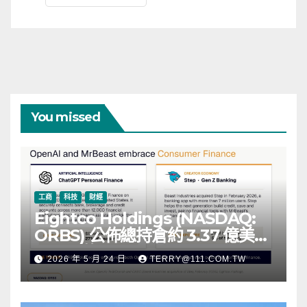
You missed
工商
科技
財經
Eightco Holdings (NASDAQ:
ORBS) 公佈總持倉約 3.37 億美
元，涵蓋 OpenAI、Beast
2026 年 5 月 24 日
TERRY@111.COM.TW
Industries、超過 11,000 枚以太
幣 (ETH) 及逾 2.83 億枚 WLD 代
幣