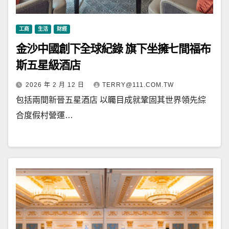
工商
生活
財經
金沙中國創下全球紀錄 旗下坐擁七間福布
斯五星級酒店
2026 年 2 月 12 日
TERRY@111.COM.TW
包括兩間新晉五星酒店 以矚目成就鞏固其世界領先綜
合度假村營運…