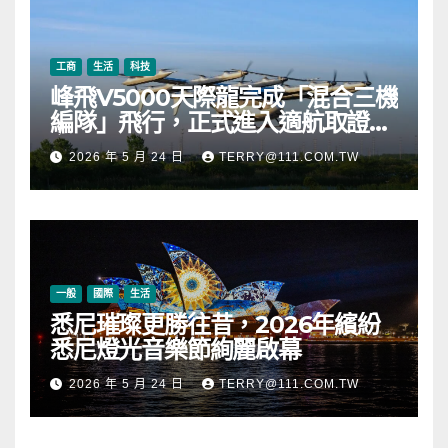
工商
生活
科技
峰飛V5000天際龍完成「混合三機
編隊」飛行，正式進入適航取證階
段
2026 年 5 月 24 日
TERRY@111.COM.TW
一般
國際
生活
悉尼璀璨更勝往昔，2026年繽紛
悉尼燈光音樂節絢麗啟幕
2026 年 5 月 24 日
TERRY@111.COM.TW