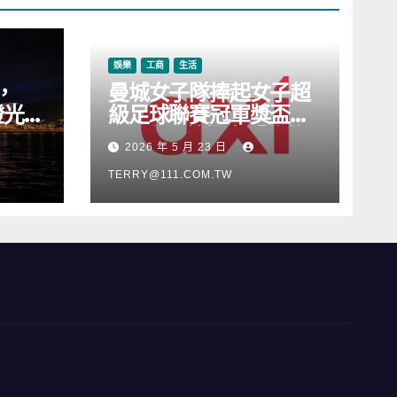
娛樂
工商
生活
，
曼城女子隊捧起女子超
燈光音
級足球聯賽冠軍獎盃，
Axi 亦順勢推出「我的
2026 年 5 月 23 日
根源」宣傳活動
TERRY@111.COM.TW