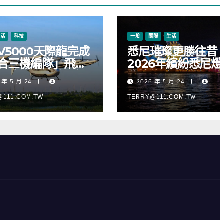
生活
科技
一般
國際
生活
V5000天際龍完成
悉尼璀璨更勝往昔
合三機編隊」飛
2026年繽紛悉尼
正式進入適航取證
樂節絢麗啟幕
 年 5 月 24 日
2026 年 5 月 24 日
@111.COM.TW
TERRY@111.COM.TW