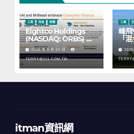
工商
科技
財經
工商
Eightco Holdings
峰飛
(NASDAQ: ORBS) 公
「混
佈總持倉約 3.37 億美
行，
2026 年 5 月 24 日
2026
元，涵蓋 OpenAI、
階段
Beast Industries、超
TERRY@111.COM.TW
TERRY
過 11,000 枚以太幣
(ETH) 及逾 2.83 億枚
WLD 代幣
itman資訊網