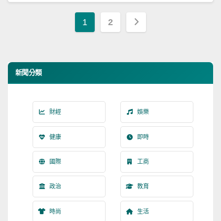
文
1
2
章
分
新聞分類
頁
財經
娛樂
健康
即時
國際
工商
政治
教育
時尚
生活