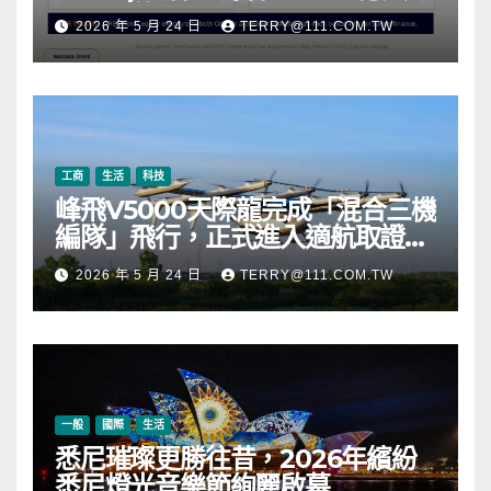
元，涵蓋 OpenAI、Beast
2026 年 5 月 24 日
TERRY@111.COM.TW
Industries、超過 11,000 枚以太
幣 (ETH) 及逾 2.83 億枚 WLD 代
幣
工商
生活
科技
峰飛V5000天際龍完成「混合三機
編隊」飛行，正式進入適航取證階
段
2026 年 5 月 24 日
TERRY@111.COM.TW
一般
國際
生活
悉尼璀璨更勝往昔，2026年繽紛
悉尼燈光音樂節絢麗啟幕