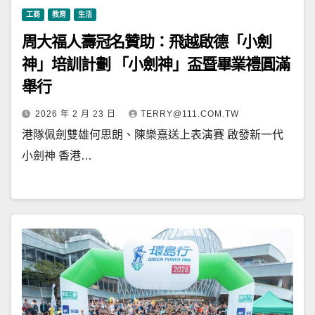
工商
教育
生活
周大福人壽冠名贊助：飛越啟德「小劍
神」培訓計劃 「小劍神」盃暨畢業禮圓滿
舉行
2026 年 2 月 23 日
TERRY@111.COM.TW
港隊佩劍雙雄何思朗、陳樂熹送上表演賽 啟發新一代
小劍神 香港…