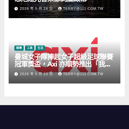
2026 年 5 月 24 日
TERRY@111.COM.TW
娛樂
工商
生活
曼城女子隊捧起女子超級足球聯賽
冠軍獎盃，Axi 亦順勢推出「我的
根源」宣傳活動
2026 年 5 月 23 日
TERRY@111.COM.TW