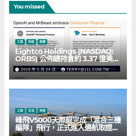
You missed
工商
科技
財經
Eightco Holdings (NASDAQ:
ORBS) 公佈總持倉約 3.37 億美
元，涵蓋 OpenAI、Beast
2026 年 5 月 24 日
TERRY@111.COM.TW
Industries、超過 11,000 枚以太
幣 (ETH) 及逾 2.83 億枚 WLD 代
幣
工商
生活
科技
峰飛V5000天際龍完成「混合三機
編隊」飛行，正式進入適航取證階
段