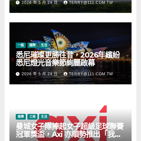
2026 年 5 月 24 日
TERRY@111.COM.TW
一般
國際
生活
悉尼璀璨更勝往昔，2026年繽紛
悉尼燈光音樂節絢麗啟幕
2026 年 5 月 24 日
TERRY@111.COM.TW
娛樂
工商
生活
曼城女子隊捧起女子超級足球聯賽
冠軍獎盃，Axi 亦順勢推出「我的