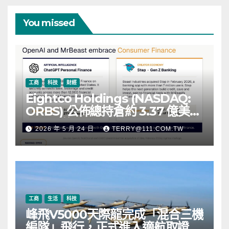
You missed
工商
科技
財經
Eightco Holdings (NASDAQ:
ORBS) 公佈總持倉約 3.37 億美
元，涵蓋 OpenAI、Beast
2026 年 5 月 24 日
TERRY@111.COM.TW
Industries、超過 11,000 枚以太
幣 (ETH) 及逾 2.83 億枚 WLD 代
幣
工商
生活
科技
峰飛V5000天際龍完成「混合三機
編隊」飛行，正式進入適航取證階