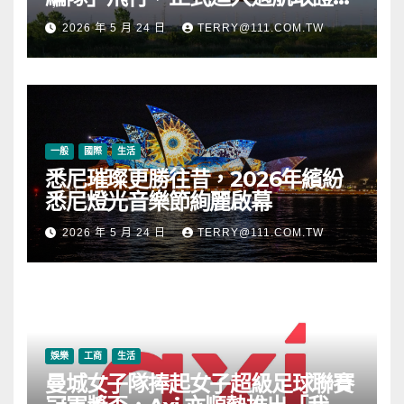
段
2026 年 5 月 24 日
TERRY@111.COM.TW
一般
國際
生活
悉尼璀璨更勝往昔，2026年繽紛
悉尼燈光音樂節絢麗啟幕
2026 年 5 月 24 日
TERRY@111.COM.TW
娛樂
工商
生活
曼城女子隊捧起女子超級足球聯賽