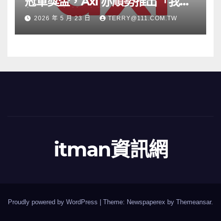
冠軍獎盃，Axi 亦順勢推出「我的
根源」宣傳活動
2026 年 5 月 23 日
TERRY@111.COM.TW
itman資訊網
Proudly powered by WordPress
|
Theme: Newspaperex by
Themeansar
.