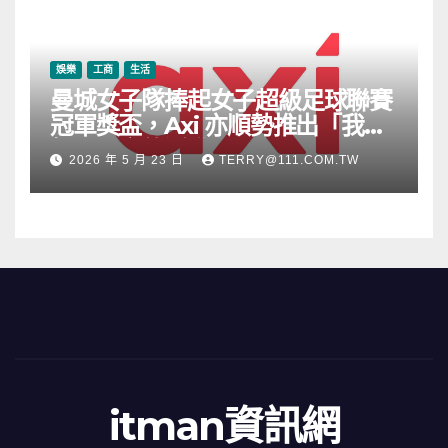
娛樂
工商
生活
曼城女子隊捧起女子超級足球聯賽
冠軍獎盃，Axi 亦順勢推出「我的
根源」宣傳活動
2026 年 5 月 23 日
TERRY@111.COM.TW
itman資訊網