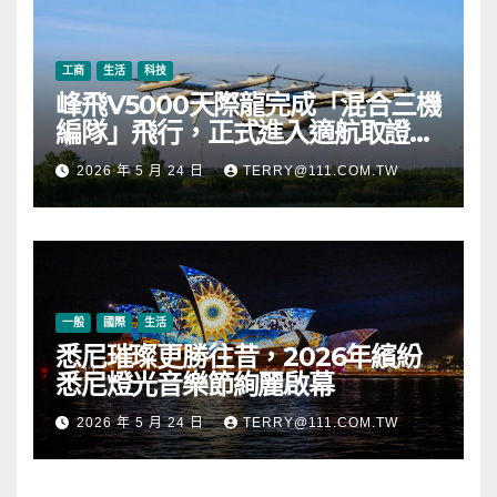
工商
生活
科技
峰飛V5000天際龍完成「混合三機
編隊」飛行，正式進入適航取證階
段
2026 年 5 月 24 日
TERRY@111.COM.TW
一般
國際
生活
悉尼璀璨更勝往昔，2026年繽紛
悉尼燈光音樂節絢麗啟幕
2026 年 5 月 24 日
TERRY@111.COM.TW