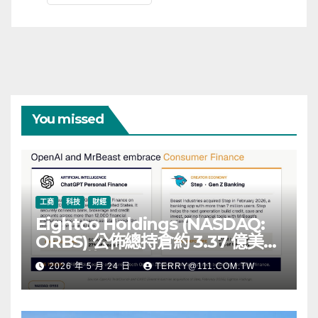
You missed
工商
科技
財經
Eightco Holdings (NASDAQ:
ORBS) 公佈總持倉約 3.37 億美
元，涵蓋 OpenAI、Beast
2026 年 5 月 24 日
TERRY@111.COM.TW
Industries、超過 11,000 枚以太
幣 (ETH) 及逾 2.83 億枚 WLD 代
幣