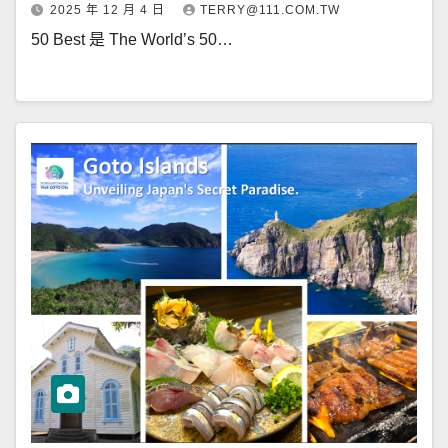
2025 年 12 月 4 日
TERRY@111.COM.TW
50 Best 是 The World’s 50…