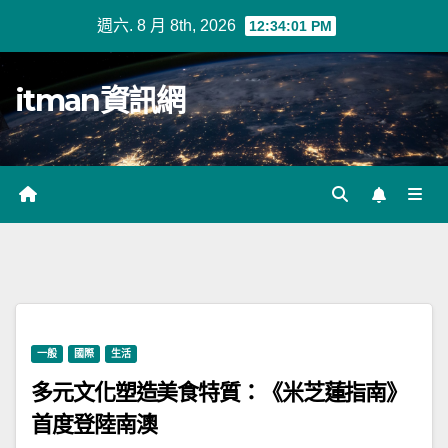
Skip
週六. 8 月 8th, 2026
12:34:02 PM
to
content
itman資訊網
一般
國際
生活
多元文化塑造美食特質：《米芝蓮指南》
首度登陸南澳