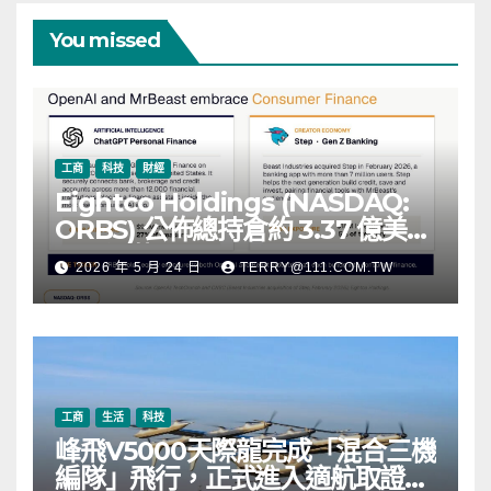
You missed
工商
科技
財經
Eightco Holdings (NASDAQ:
ORBS) 公佈總持倉約 3.37 億美
元，涵蓋 OpenAI、Beast
2026 年 5 月 24 日
TERRY@111.COM.TW
Industries、超過 11,000 枚以太
幣 (ETH) 及逾 2.83 億枚 WLD 代
幣
工商
生活
科技
峰飛V5000天際龍完成「混合三機
編隊」飛行，正式進入適航取證階