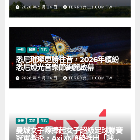
段
2026 年 5 月 24 日
TERRY@111.COM.TW
一般
國際
生活
悉尼璀璨更勝往昔，2026年繽紛
悉尼燈光音樂節絢麗啟幕
2026 年 5 月 24 日
TERRY@111.COM.TW
娛樂
工商
生活
曼城女子隊捧起女子超級足球聯賽
冠軍獎盃，Axi 亦順勢推出「我的