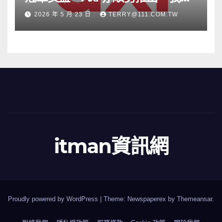
根源」宣傳活動
2026 年 5 月 23 日
TERRY@111.COM.TW
itman資訊網
Proudly powered by WordPress
|
Theme: Newspaperex by
Themeansar
.