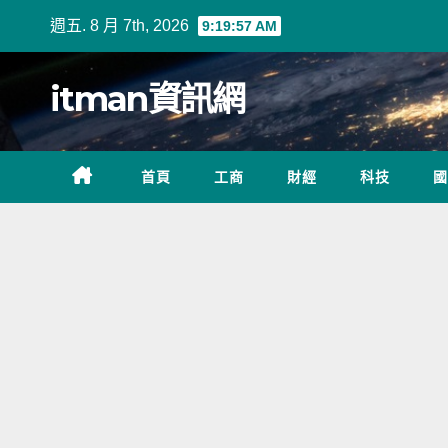
Skip
週五. 8 月 7th, 2026
9:19:58 AM
to
content
itman資訊網
首頁
工商
財經
科技
國