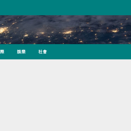
際
娛樂
社會