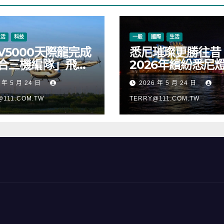
生活
科技
一般
國際
生活
V5000天際龍完成
悉尼璀璨更勝往昔
合三機編隊」飛
2026年繽紛悉尼
正式進入適航取證
樂節絢麗啟幕
 年 5 月 24 日
2026 年 5 月 24 日
@111.COM.TW
TERRY@111.COM.TW