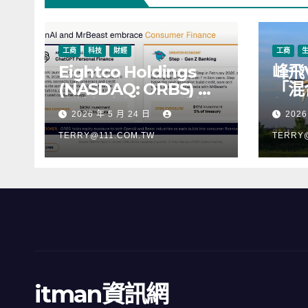
工商
科技
財經
工商
Eightco Holdings
峰飛
(NASDAQ: ORBS) 公
「混
佈總持倉約 3.37 億美
行，
2026 年 5 月 24 日
2026
元，涵蓋 OpenAI、
階段
Beast Industries、超
TERRY@111.COM.TW
TERRY
過 11,000 枚以太幣
(ETH) 及逾 2.83 億枚
WLD 代幣
itman資訊網