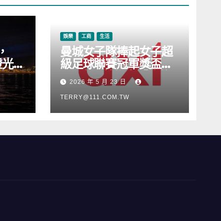
娛樂
工商
生活
，
曼城女子隊捧起女子超
燈光音
級足球聯賽冠軍獎盃，
Axi 亦順勢推出「我的
2026 年 5 月 23 日
根源」宣傳活動
TERRY@111.COM.TW