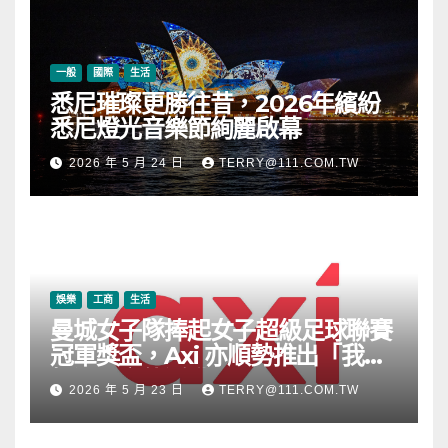
一般
國際
生活
悉尼璀璨更勝往昔，2026年繽紛
悉尼燈光音樂節絢麗啟幕
2026 年 5 月 24 日
TERRY@111.COM.TW
娛樂
工商
生活
曼城女子隊捧起女子超級足球聯賽
冠軍獎盃，Axi 亦順勢推出「我的
根源」宣傳活動
2026 年 5 月 23 日
TERRY@111.COM.TW