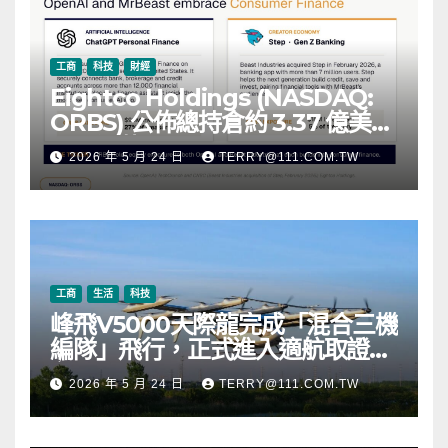
工商
科技
財經
Eightco Holdings (NASDAQ:
ORBS) 公佈總持倉約 3.37 億美
元，涵蓋 OpenAI、Beast
2026 年 5 月 24 日
TERRY@111.COM.TW
Industries、超過 11,000 枚以太
幣 (ETH) 及逾 2.83 億枚 WLD 代
幣
工商
生活
科技
峰飛V5000天際龍完成「混合三機
編隊」飛行，正式進入適航取證階
段
2026 年 5 月 24 日
TERRY@111.COM.TW