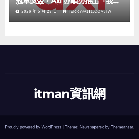
冠軍獎盃，Axi 亦順勢推出「我的
根源」宣傳活動
2026 年 5 月 23 日
TERRY@111.COM.TW
itman資訊網
Proudly powered by WordPress
|
Theme: Newspaperex by
Themeansar
.