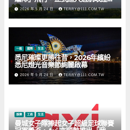
段
2026 年 5 月 24 日
TERRY@111.COM.TW
一般
國際
生活
悉尼璀璨更勝往昔，2026年繽紛
悉尼燈光音樂節絢麗啟幕
2026 年 5 月 24 日
TERRY@111.COM.TW
娛樂
工商
生活
曼城女子隊捧起女子超級足球聯賽