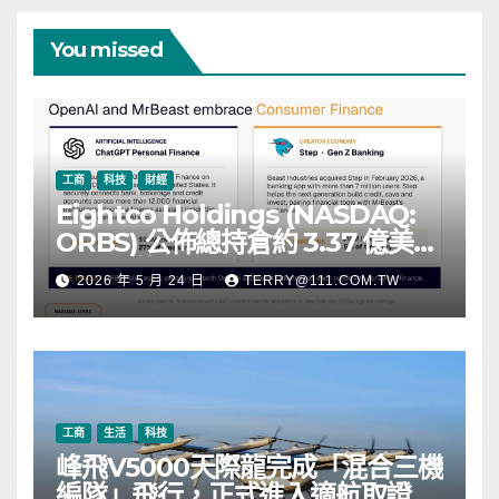
You missed
工商
科技
財經
Eightco Holdings (NASDAQ:
ORBS) 公佈總持倉約 3.37 億美
元，涵蓋 OpenAI、Beast
2026 年 5 月 24 日
TERRY@111.COM.TW
Industries、超過 11,000 枚以太
幣 (ETH) 及逾 2.83 億枚 WLD 代
幣
工商
生活
科技
峰飛V5000天際龍完成「混合三機
編隊」飛行，正式進入適航取證階