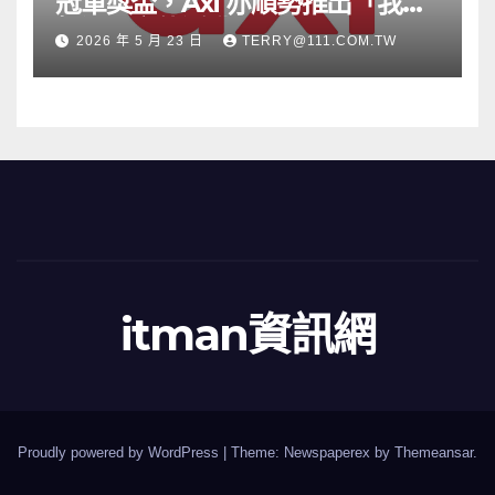
冠軍獎盃，Axi 亦順勢推出「我的
根源」宣傳活動
2026 年 5 月 23 日
TERRY@111.COM.TW
itman資訊網
Proudly powered by WordPress
|
Theme: Newspaperex by
Themeansar
.