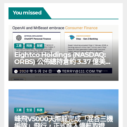
You missed
工商
科技
財經
Eightco Holdings (NASDAQ:
ORBS) 公佈總持倉約 3.37 億美
元，涵蓋 OpenAI、Beast
2026 年 5 月 24 日
TERRY@111.COM.TW
Industries、超過 11,000 枚以太
幣 (ETH) 及逾 2.83 億枚 WLD 代
幣
工商
生活
科技
峰飛V5000天際龍完成「混合三機
編隊」飛行，正式進入適航取證階