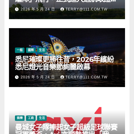
段
2026 年 5 月 24 日
TERRY@111.COM.TW
一般
國際
生活
悉尼璀璨更勝往昔，2026年繽紛
悉尼燈光音樂節絢麗啟幕
2026 年 5 月 24 日
TERRY@111.COM.TW
娛樂
工商
生活
曼城女子隊捧起女子超級足球聯賽