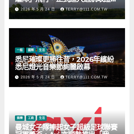
段
2026 年 5 月 24 日
TERRY@111.COM.TW
一般
國際
生活
悉尼璀璨更勝往昔，2026年繽紛
悉尼燈光音樂節絢麗啟幕
2026 年 5 月 24 日
TERRY@111.COM.TW
娛樂
工商
生活
曼城女子隊捧起女子超級足球聯賽