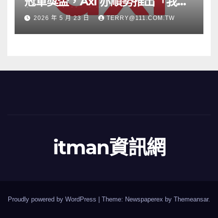
冠軍獎盃，Axi 亦順勢推出「我的
根源」宣傳活動
2026 年 5 月 23 日
TERRY@111.COM.TW
itman資訊網
Proudly powered by WordPress
|
Theme: Newspaperex by
Themeansar
.