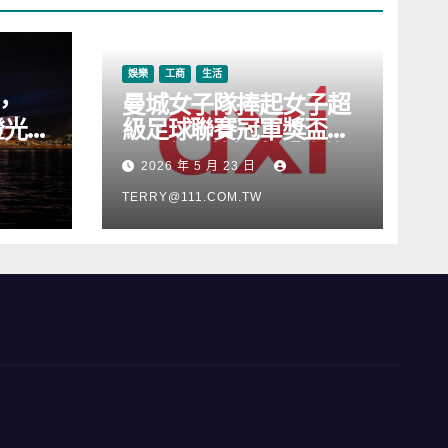
娛樂
工商
生活
，
曼城女子隊捧起女子超
燈光音
級足球聯賽冠軍獎盃，
Axi 亦順勢推出「我的
2026 年 5 月 23 日
根源」宣傳活動
TERRY@111.COM.TW