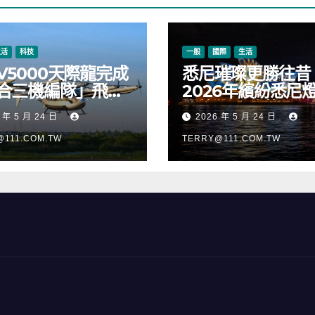
生活
科技
一般
國際
生活
V5000天際龍完成
悉尼璀璨更勝往昔
合三機編隊」飛
2026年繽紛悉尼
正式進入適航取證
樂節絢麗啟幕
 年 5 月 24 日
2026 年 5 月 24 日
@111.COM.TW
TERRY@111.COM.TW