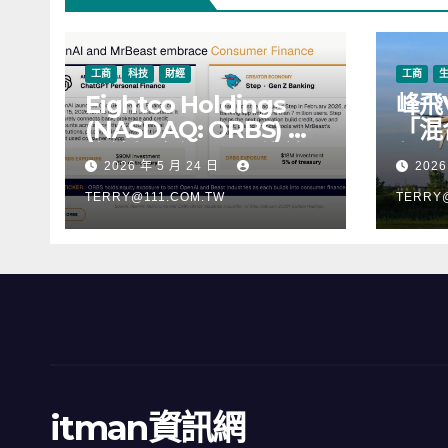
工商
科技
財經
工商
Eightco Holdings
峰飛
(NASDAQ: ORBS) 公
「混
佈總持倉約 3.37 億美
行，
2026 年 5 月 24 日
2026
元，涵蓋 OpenAI、
階段
Beast Industries、超
TERRY@111.COM.TW
TERRY
過 11,000 枚以太幣
(ETH) 及逾 2.83 億枚
WLD 代幣
itman資訊網