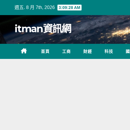
Skip
週五. 8 月 7th, 2026
3:09:29 AM
to
content
itman資訊網
首頁
工商
財經
科技
國