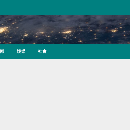
際
娛樂
社會