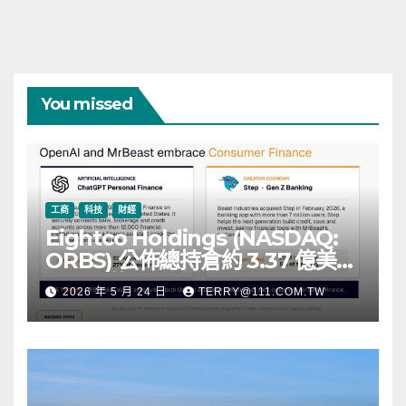
You missed
工商
科技
財經
Eightco Holdings (NASDAQ:
ORBS) 公佈總持倉約 3.37 億美
元，涵蓋 OpenAI、Beast
2026 年 5 月 24 日
TERRY@111.COM.TW
Industries、超過 11,000 枚以太
幣 (ETH) 及逾 2.83 億枚 WLD 代
幣