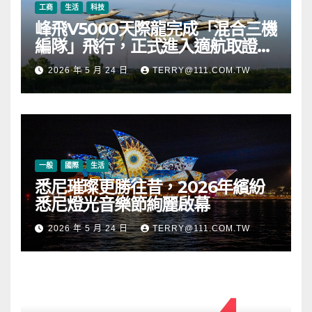
工商
生活
科技
峰飛V5000天際龍完成「混合三機
編隊」飛行，正式進入適航取證階
段
2026 年 5 月 24 日
TERRY@111.COM.TW
一般
國際
生活
悉尼璀璨更勝往昔，2026年繽紛
悉尼燈光音樂節絢麗啟幕
2026 年 5 月 24 日
TERRY@111.COM.TW