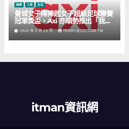
娛樂
工商
生活
曼城女子隊捧起女子超級足球聯賽
冠軍獎盃，Axi 亦順勢推出「我的
根源」宣傳活動
2026 年 5 月 23 日
TERRY@111.COM.TW
itman資訊網