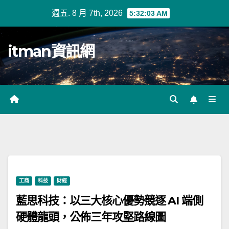
Skip
週五. 8 月 7th, 2026
5:32:04 AM
to
content
itman資訊網
工商
科技
財經
藍思科技：以三大核心優勢競逐 AI 端側
硬體龍頭，公佈三年攻堅路線圖