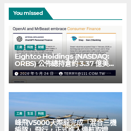
You missed
工商
科技
財經
Eightco Holdings (NASDAQ:
ORBS) 公佈總持倉約 3.37 億美
元，涵蓋 OpenAI、Beast
2026 年 5 月 24 日
TERRY@111.COM.TW
Industries、超過 11,000 枚以太
幣 (ETH) 及逾 2.83 億枚 WLD 代
幣
工商
生活
科技
峰飛V5000天際龍完成「混合三機
編隊」飛行，正式進入適航取證階