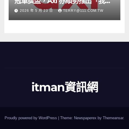
冠軍獎盃，Axi 亦順勢推出「我的
根源」宣傳活動
2026 年 5 月 23 日
TERRY@111.COM.TW
itman資訊網
Proudly powered by WordPress
|
Theme: Newspaperex by
Themeansar
.