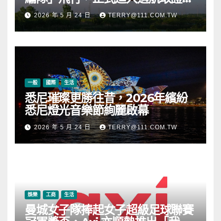
段
2026 年 5 月 24 日
TERRY@111.COM.TW
一般
國際
生活
悉尼璀璨更勝往昔，2026年繽紛
悉尼燈光音樂節絢麗啟幕
2026 年 5 月 24 日
TERRY@111.COM.TW
娛樂
工商
生活
曼城女子隊捧起女子超級足球聯賽