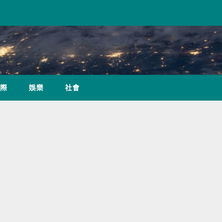
際
娛樂
社會