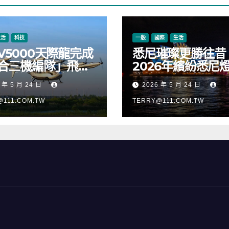
生活
科技
一般
國際
生活
V5000天際龍完成
悉尼璀璨更勝往昔
合三機編隊」飛
2026年繽紛悉尼
正式進入適航取證
樂節絢麗啟幕
 年 5 月 24 日
2026 年 5 月 24 日
@111.COM.TW
TERRY@111.COM.TW