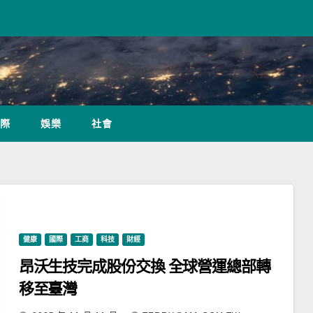
際
娛樂
社會
健康
國際
工商
科技
財經
昂沃生技完成股份交換 全球營運總部轉
移至臺灣