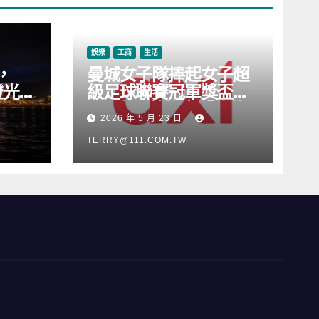
娛樂
工商
生活
，
曼城女子隊捧起女子超
燈光音
級足球聯賽冠軍獎盃，
Axi 亦順勢推出「我的
2026 年 5 月 23 日
根源」宣傳活動
TERRY@111.COM.TW