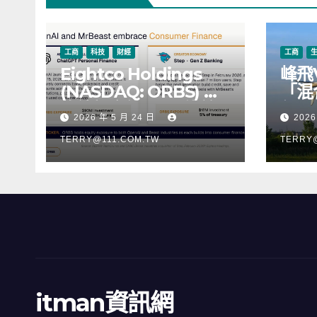
工商
科技
財經
工商
Eightco Holdings
峰飛
(NASDAQ: ORBS) 公
「混
佈總持倉約 3.37 億美
行，
2026 年 5 月 24 日
2026
元，涵蓋 OpenAI、
階段
Beast Industries、超
TERRY@111.COM.TW
TERRY
過 11,000 枚以太幣
(ETH) 及逾 2.83 億枚
WLD 代幣
itman資訊網