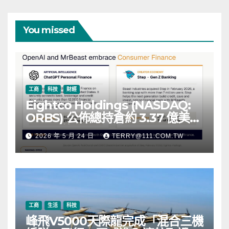
You missed
工商
科技
財經
Eightco Holdings (NASDAQ:
ORBS) 公佈總持倉約 3.37 億美
元，涵蓋 OpenAI、Beast
2026 年 5 月 24 日
TERRY@111.COM.TW
Industries、超過 11,000 枚以太
幣 (ETH) 及逾 2.83 億枚 WLD 代
幣
工商
生活
科技
峰飛V5000天際龍完成「混合三機