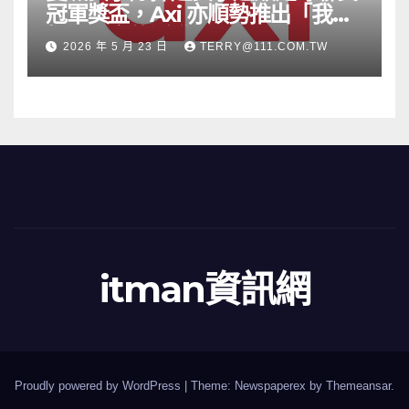
冠軍獎盃，Axi 亦順勢推出「我的
根源」宣傳活動
2026 年 5 月 23 日
TERRY@111.COM.TW
itman資訊網
Proudly powered by WordPress
|
Theme: Newspaperex by
Themeansar
.