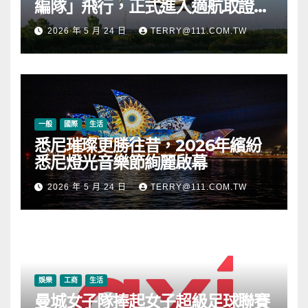
編隊」飛行，正式進入適航取證階
段
2026 年 5 月 24 日
TERRY@111.COM.TW
一般
國際
生活
悉尼璀璨更勝往昔，2026年繽紛
悉尼燈光音樂節絢麗啟幕
2026 年 5 月 24 日
TERRY@111.COM.TW
娛樂
工商
生活
曼城女子隊捧起女子超級足球聯賽