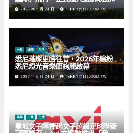
段
2026 年 5 月 24 日
TERRY@111.COM.TW
一般
國際
生活
悉尼璀璨更勝往昔，2026年繽紛
悉尼燈光音樂節絢麗啟幕
2026 年 5 月 24 日
TERRY@111.COM.TW
娛樂
工商
生活
曼城女子隊捧起女子超級足球聯賽