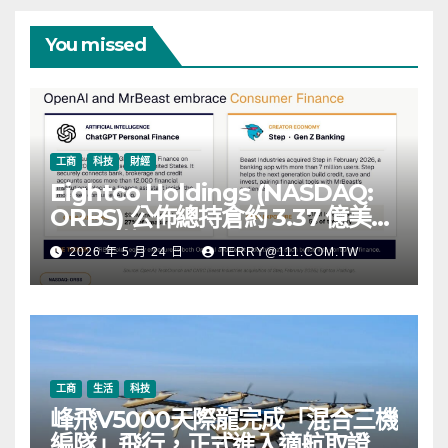
You missed
工商
科技
財經
Eightco Holdings (NASDAQ:
ORBS) 公佈總持倉約 3.37 億美
元，涵蓋 OpenAI、Beast
2026 年 5 月 24 日
TERRY@111.COM.TW
Industries、超過 11,000 枚以太
幣 (ETH) 及逾 2.83 億枚 WLD 代
幣
工商
生活
科技
峰飛V5000天際龍完成「混合三機
編隊」飛行，正式進入適航取證階