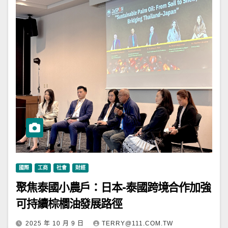
國際
工商
社會
財經
聚焦泰國小農戶：日本-泰國跨境合作加強
可持續棕櫚油發展路徑
2025 年 10 月 9 日
TERRY@111.COM.TW