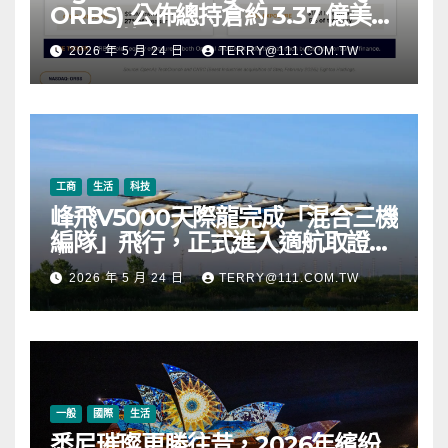
ORBS) 公佈總持倉約 3.37 億美
元，涵蓋 OpenAI、Beast
2026 年 5 月 24 日
TERRY@111.COM.TW
Industries、超過 11,000 枚以太
幣 (ETH) 及逾 2.83 億枚 WLD 代
幣
工商
生活
科技
峰飛V5000天際龍完成「混合三機
編隊」飛行，正式進入適航取證階
段
2026 年 5 月 24 日
TERRY@111.COM.TW
一般
國際
生活
悉尼璀璨更勝往昔，2026年繽紛