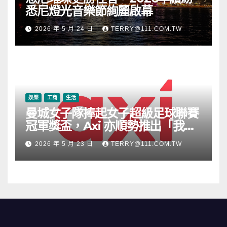
悉尼燈光音樂節絢麗啟幕
2026 年 5 月 24 日
TERRY@111.COM.TW
娛樂
工商
生活
曼城女子隊捧起女子超級足球聯賽
冠軍獎盃，Axi 亦順勢推出「我的
根源」宣傳活動
2026 年 5 月 23 日
TERRY@111.COM.TW