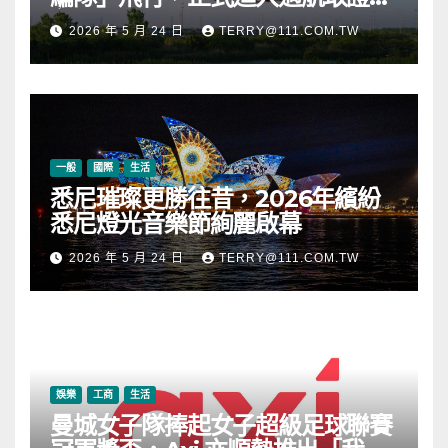
段
2026 年 5 月 24 日
TERRY@111.COM.TW
一般
國際
生活
悉尼璀璨更勝往昔，2026年繽紛
悉尼燈光音樂節絢麗啟幕
2026 年 5 月 24 日
TERRY@111.COM.TW
娛樂
工商
生活
曼城女子隊捧起女子超級足球聯賽