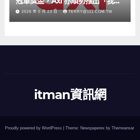
冠軍獎盃，Axi 亦順勢推出「我的
根源」宣傳活動
2026 年 5 月 23 日
TERRY@111.COM.TW
itman資訊網
Proudly powered by WordPress
|
Theme: Newspaperex by
Themeansar
.