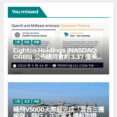
You missed
工商
科技
財經
Eightco Holdings (NASDAQ:
ORBS) 公佈總持倉約 3.37 億美
元，涵蓋 OpenAI、Beast
2026 年 5 月 24 日
TERRY@111.COM.TW
Industries、超過 11,000 枚以太
幣 (ETH) 及逾 2.83 億枚 WLD 代
幣
工商
生活
科技
峰飛V5000天際龍完成「混合三機
編隊」飛行，正式進入適航取證階