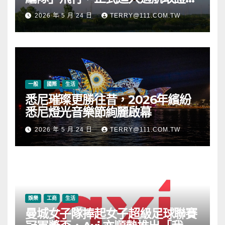
段
2026 年 5 月 24 日
TERRY@111.COM.TW
一般
國際
生活
悉尼璀璨更勝往昔，2026年繽紛
悉尼燈光音樂節絢麗啟幕
2026 年 5 月 24 日
TERRY@111.COM.TW
娛樂
工商
生活
曼城女子隊捧起女子超級足球聯賽