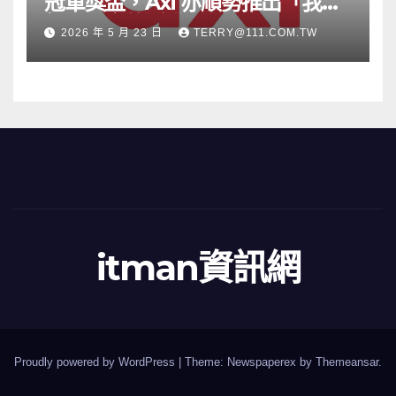
冠軍獎盃，Axi 亦順勢推出「我的
根源」宣傳活動
2026 年 5 月 23 日
TERRY@111.COM.TW
itman資訊網
Proudly powered by WordPress
|
Theme: Newspaperex by
Themeansar
.