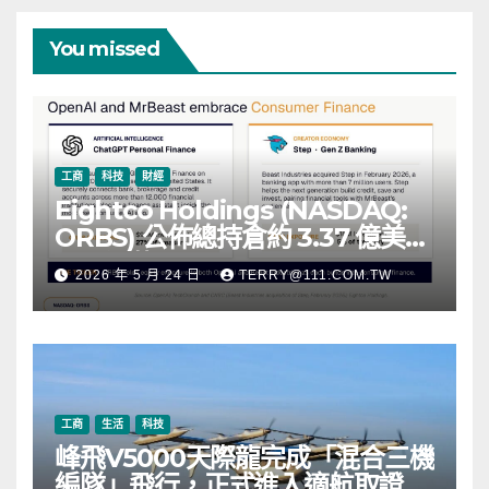
You missed
工商
科技
財經
Eightco Holdings (NASDAQ:
ORBS) 公佈總持倉約 3.37 億美
元，涵蓋 OpenAI、Beast
2026 年 5 月 24 日
TERRY@111.COM.TW
Industries、超過 11,000 枚以太
幣 (ETH) 及逾 2.83 億枚 WLD 代
幣
工商
生活
科技
峰飛V5000天際龍完成「混合三機
編隊」飛行，正式進入適航取證階