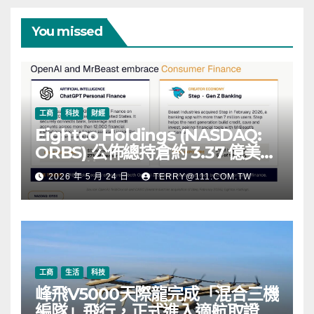
You missed
工商
科技
財經
Eightco Holdings (NASDAQ:
ORBS) 公佈總持倉約 3.37 億美
元，涵蓋 OpenAI、Beast
2026 年 5 月 24 日
TERRY@111.COM.TW
Industries、超過 11,000 枚以太
幣 (ETH) 及逾 2.83 億枚 WLD 代
幣
工商
生活
科技
峰飛V5000天際龍完成「混合三機
編隊」飛行，正式進入適航取證階