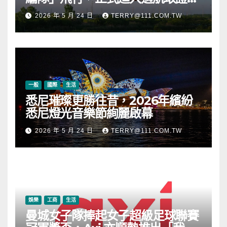
段
2026 年 5 月 24 日
TERRY@111.COM.TW
一般
國際
生活
悉尼璀璨更勝往昔，2026年繽紛
悉尼燈光音樂節絢麗啟幕
2026 年 5 月 24 日
TERRY@111.COM.TW
娛樂
工商
生活
曼城女子隊捧起女子超級足球聯賽