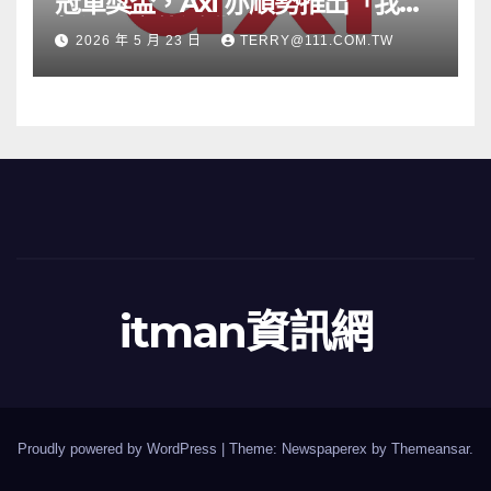
冠軍獎盃，Axi 亦順勢推出「我的
根源」宣傳活動
2026 年 5 月 23 日
TERRY@111.COM.TW
itman資訊網
Proudly powered by WordPress
|
Theme: Newspaperex by
Themeansar
.