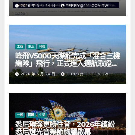
元，涵蓋 OpenAI、Beast
2026 年 5 月 24 日
TERRY@111.COM.TW
Industries、超過 11,000 枚以太
幣 (ETH) 及逾 2.83 億枚 WLD 代
幣
工商
生活
科技
峰飛V5000天際龍完成「混合三機
編隊」飛行，正式進入適航取證階
段
2026 年 5 月 24 日
TERRY@111.COM.TW
一般
國際
生活
悉尼璀璨更勝往昔，2026年繽紛
悉尼燈光音樂節絢麗啟幕