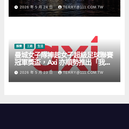
2026 年 5 月 24 日
TERRY@111.COM.TW
娛樂
工商
生活
曼城女子隊捧起女子超級足球聯賽
冠軍獎盃，Axi 亦順勢推出「我的
根源」宣傳活動
2026 年 5 月 23 日
TERRY@111.COM.TW