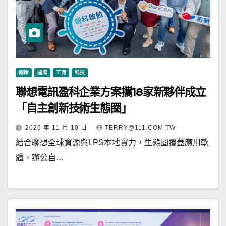
兩岸
國際
工商
科技
聯想電訊盈科企業方案攜18家新夥伴成立
「自主創新技術生態圈」
2025 年 11 月 10 日
TERRY@111.COM.TW
結合聯想全球資源與LPS本地實力，生態圈覆蓋應用軟
體、辦公自…