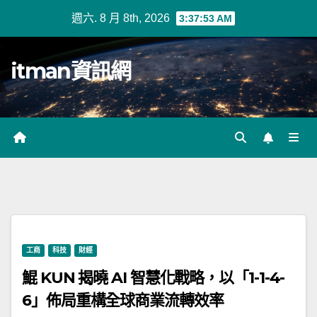
Skip
週六. 8 月 8th, 2026
3:37:53 AM
to
content
itman資訊網
工商
科技
財經
鯤 KUN 揭曉 AI 智慧化戰略，以「1-1-4-
6」佈局重構全球商業流轉效率