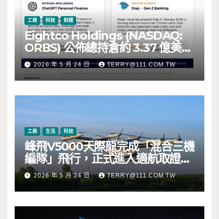
工商
科技
財經
Eightco Holdings (NASDAQ:
ORBS) 公佈總持倉約 3.37 億美
元，涵蓋 OpenAI、Beast
2026 年 5 月 24 日
TERRY@111.COM.TW
Industries、超過 11,000 枚以太
幣 (ETH) 及逾 2.83 億枚 WLD 代
幣
工商
生活
科技
峰飛V5000天際龍完成「混合三機
編隊」飛行，正式進入適航取證階
段
2026 年 5 月 24 日
TERRY@111.COM.TW