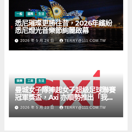
一般
國際
生活
悉尼璀璨更勝往昔，2026年繽紛
悉尼燈光音樂節絢麗啟幕
2026 年 5 月 24 日
TERRY@111.COM.TW
娛樂
工商
生活
曼城女子隊捧起女子超級足球聯賽
冠軍獎盃，Axi 亦順勢推出「我的
根源」宣傳活動
2026 年 5 月 23 日
TERRY@111.COM.TW