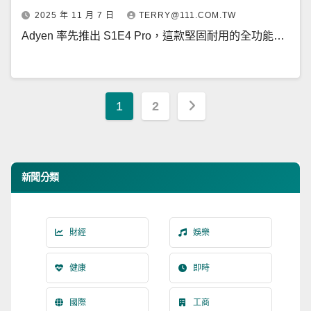
2025 年 11 月 7 日
TERRY@111.COM.TW
Adyen 率先推出 S1E4 Pro，這款堅固耐用的全功能…
文
1
2
章
分
新聞分類
頁
財經
娛樂
健康
即時
國際
工商