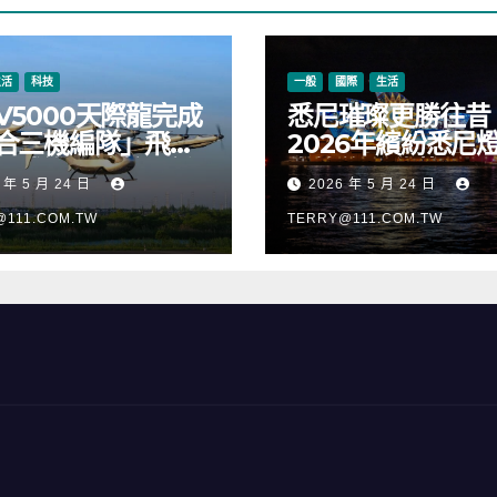
生活
科技
一般
國際
生活
V5000天際龍完成
悉尼璀璨更勝往昔
合三機編隊」飛
2026年繽紛悉尼
正式進入適航取證
樂節絢麗啟幕
 年 5 月 24 日
2026 年 5 月 24 日
@111.COM.TW
TERRY@111.COM.TW