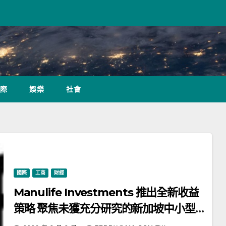
際
娛樂
社會
國際
工商
財經
Manulife Investments 推出全新收益
策略 聚焦未獲充分研究的新加坡中小型
股