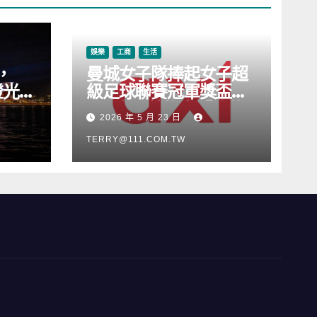
娛樂
工商
生活
，
曼城女子隊捧起女子超
燈光音
級足球聯賽冠軍獎盃，
Axi 亦順勢推出「我的
2026 年 5 月 23 日
根源」宣傳活動
TERRY@111.COM.TW