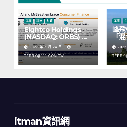
工商
科技
財經
工商
Eightco Holdings
峰飛
(NASDAQ: ORBS) 公
「混
佈總持倉約 3.37 億美
行，
2026 年 5 月 24 日
2026
元，涵蓋 OpenAI、
階段
Beast Industries、超
TERRY@111.COM.TW
TERRY
過 11,000 枚以太幣
(ETH) 及逾 2.83 億枚
WLD 代幣
itman資訊網