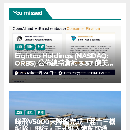
You missed
工商
科技
財經
Eightco Holdings (NASDAQ:
ORBS) 公佈總持倉約 3.37 億美
元，涵蓋 OpenAI、Beast
2026 年 5 月 24 日
TERRY@111.COM.TW
Industries、超過 11,000 枚以太
幣 (ETH) 及逾 2.83 億枚 WLD 代
幣
工商
生活
科技
峰飛V5000天際龍完成「混合三機
編隊」飛行，正式進入適航取證階