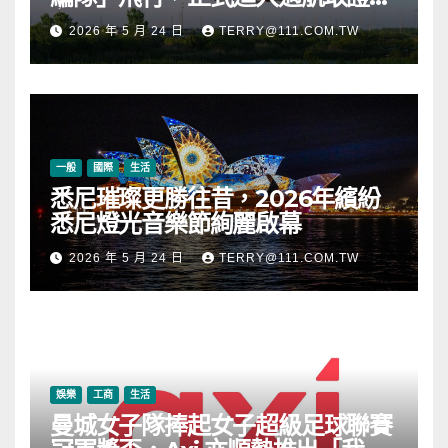
段
2026 年 5 月 24 日
TERRY@111.COM.TW
一般
國際
生活
悉尼璀璨更勝往昔，2026年繽紛
悉尼燈光音樂節絢麗啟幕
2026 年 5 月 24 日
TERRY@111.COM.TW
娛樂
工商
生活
曼城女子隊捧起女子超級足球聯賽