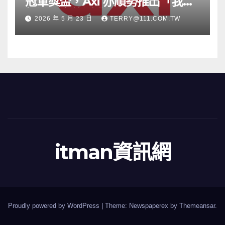
冠軍獎盃，Axi 亦順勢推出「我的
根源」宣傳活動
2026 年 5 月 23 日
TERRY@111.COM.TW
itman資訊網
Proudly powered by WordPress
|
Theme: Newspaperex by
Themeansar
.