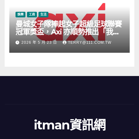
娛樂
工商
生活
曼城女子隊捧起女子超級足球聯賽
冠軍獎盃，Axi 亦順勢推出「我的
根源」宣傳活動
2026 年 5 月 23 日
TERRY@111.COM.TW
itman資訊網