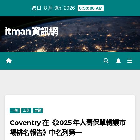
Skip
週日. 8 月 9th, 2026
8:53:06 AM
to
content
itman資訊網
一般
工商
財經
Coventry 在《2025 年人壽保單轉讓市
場排名報告》中名列第一