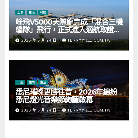
工商
生活
科技
峰飛V5000天際龍完成「混合三機
編隊」飛行，正式進入適航取證階
段
2026 年 5 月 24 日
TERRY@111.COM.TW
一般
國際
生活
悉尼璀璨更勝往昔，2026年繽紛
悉尼燈光音樂節絢麗啟幕
2026 年 5 月 24 日
TERRY@111.COM.TW