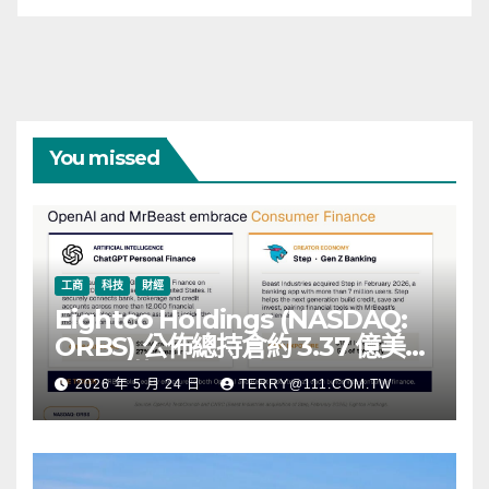
You missed
工商
科技
財經
Eightco Holdings (NASDAQ:
ORBS) 公佈總持倉約 3.37 億美
元，涵蓋 OpenAI、Beast
2026 年 5 月 24 日
TERRY@111.COM.TW
Industries、超過 11,000 枚以太
幣 (ETH) 及逾 2.83 億枚 WLD 代
幣