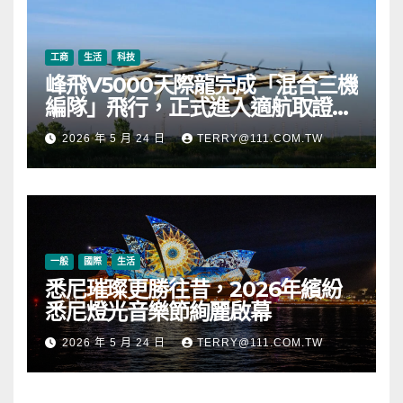
工商
生活
科技
峰飛V5000天際龍完成「混合三機
編隊」飛行，正式進入適航取證階
段
2026 年 5 月 24 日
TERRY@111.COM.TW
一般
國際
生活
悉尼璀璨更勝往昔，2026年繽紛
悉尼燈光音樂節絢麗啟幕
2026 年 5 月 24 日
TERRY@111.COM.TW