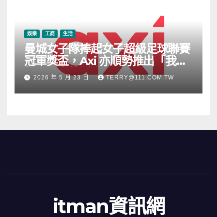
娛樂
工商
生活
曼城女子隊捧起女子超級足球聯賽
冠軍獎盃，Axi 亦順勢推出「我的
根源」宣傳活動
2026 年 5 月 23 日
TERRY@111.COM.TW
itman資訊網