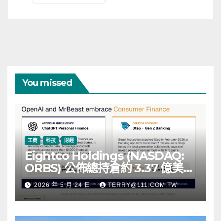
You missed
工商
科技
財經
Eightco Holdings (NASDAQ:
ORBS) 公佈總持倉約 3.37 億美
元，涵蓋 OpenAI、Beast
2026 年 5 月 24 日
TERRY@111.COM.TW
Industries、超過 11,000 枚以太
幣 (ETH) 及逾 2.83 億枚 WLD 代
幣