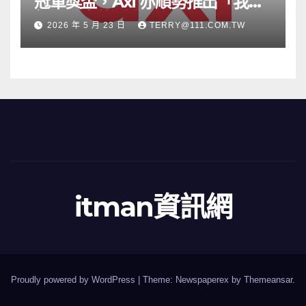
冠軍獎盃，Axi 亦順勢推出「我的
根源」宣傳活動
2026 年 5 月 23 日
TERRY@111.COM.TW
itman資訊網
Proudly powered by WordPress
|
Theme: Newspaperex by
Themeansar
.