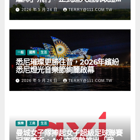
段
2026 年 5 月 24 日
TERRY@111.COM.TW
一般
國際
生活
悉尼璀璨更勝往昔，2026年繽紛
悉尼燈光音樂節絢麗啟幕
2026 年 5 月 24 日
TERRY@111.COM.TW
娛樂
工商
生活
曼城女子隊捧起女子超級足球聯賽