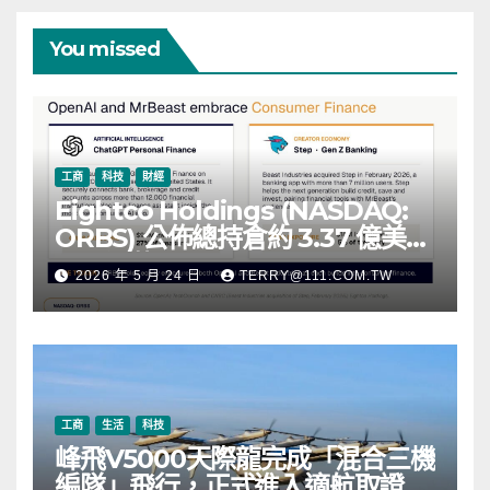
You missed
工商
科技
財經
Eightco Holdings (NASDAQ:
ORBS) 公佈總持倉約 3.37 億美
元，涵蓋 OpenAI、Beast
2026 年 5 月 24 日
TERRY@111.COM.TW
Industries、超過 11,000 枚以太
幣 (ETH) 及逾 2.83 億枚 WLD 代
幣
工商
生活
科技
峰飛V5000天際龍完成「混合三機
編隊」飛行，正式進入適航取證階