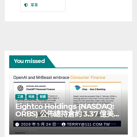
軍事
You missed
工商
科技
財經
Eightco Holdings (NASDAQ:
ORBS) 公佈總持倉約 3.37 億美
元，涵蓋 OpenAI、Beast
2026 年 5 月 24 日
TERRY@111.COM.TW
Industries、超過 11,000 枚以太
幣 (ETH) 及逾 2.83 億枚 WLD 代