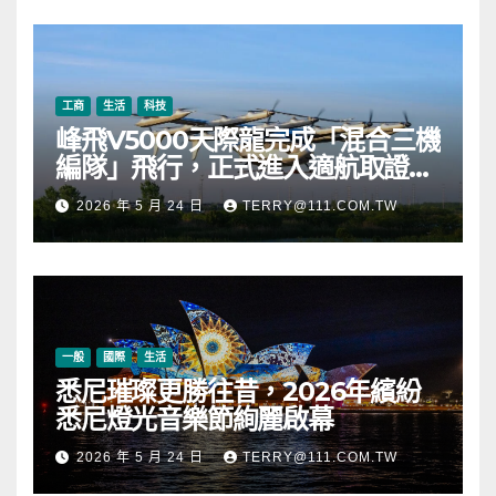
幣
工商
生活
科技
峰飛V5000天際龍完成「混合三機
編隊」飛行，正式進入適航取證階
段
2026 年 5 月 24 日
TERRY@111.COM.TW
一般
國際
生活
悉尼璀璨更勝往昔，2026年繽紛
悉尼燈光音樂節絢麗啟幕
2026 年 5 月 24 日
TERRY@111.COM.TW