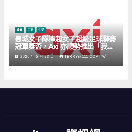
娛樂
工商
生活
曼城女子隊捧起女子超級足球聯賽
冠軍獎盃，Axi 亦順勢推出「我的
根源」宣傳活動
2026 年 5 月 23 日
TERRY@111.COM.TW