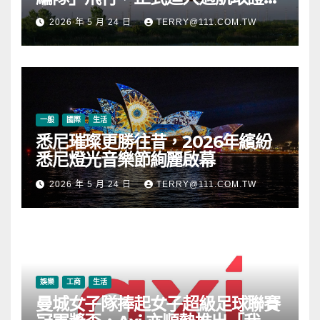
段
2026 年 5 月 24 日
TERRY@111.COM.TW
一般
國際
生活
悉尼璀璨更勝往昔，2026年繽紛
悉尼燈光音樂節絢麗啟幕
2026 年 5 月 24 日
TERRY@111.COM.TW
娛樂
工商
生活
曼城女子隊捧起女子超級足球聯賽