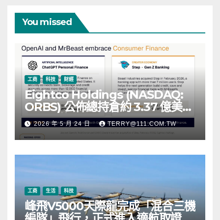
You missed
工商
科技
財經
Eightco Holdings (NASDAQ:
ORBS) 公佈總持倉約 3.37 億美
元，涵蓋 OpenAI、Beast
2026 年 5 月 24 日
TERRY@111.COM.TW
Industries、超過 11,000 枚以太
幣 (ETH) 及逾 2.83 億枚 WLD 代
幣
工商
生活
科技
峰飛V5000天際龍完成「混合三機
編隊」飛行，正式進入適航取證階