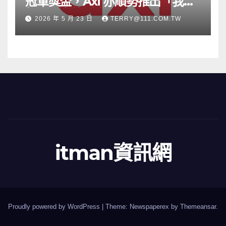
冠軍獎盃，Axi 亦順勢推出「我的
根源」宣傳活動
2026 年 5 月 23 日
TERRY@111.COM.TW
itman資訊網
Proudly powered by WordPress
|
Theme: Newspaperex by
Themeansar
.