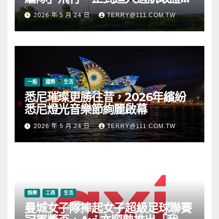
段
2026 年 5 月 24 日
TERRY@111.COM.TW
一般
國際
生活
悉尼璀璨更勝往昔，2026年繽紛
悉尼燈光音樂節絢麗啟幕
2026 年 5 月 24 日
TERRY@111.COM.TW
娛樂
工商
生活
曼城女子隊捧起女子超級足球聯賽