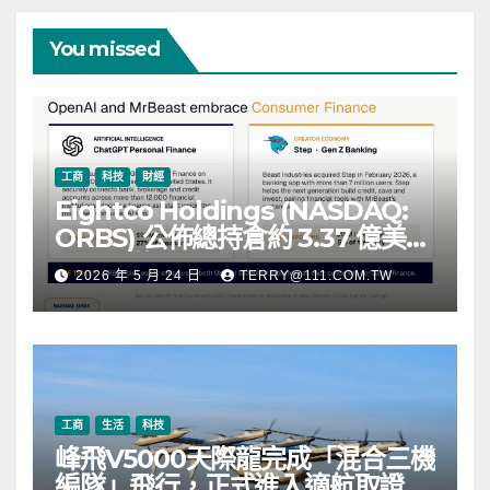
You missed
工商
科技
財經
Eightco Holdings (NASDAQ:
ORBS) 公佈總持倉約 3.37 億美
元，涵蓋 OpenAI、Beast
2026 年 5 月 24 日
TERRY@111.COM.TW
Industries、超過 11,000 枚以太
幣 (ETH) 及逾 2.83 億枚 WLD 代
幣
工商
生活
科技
峰飛V5000天際龍完成「混合三機
編隊」飛行，正式進入適航取證階