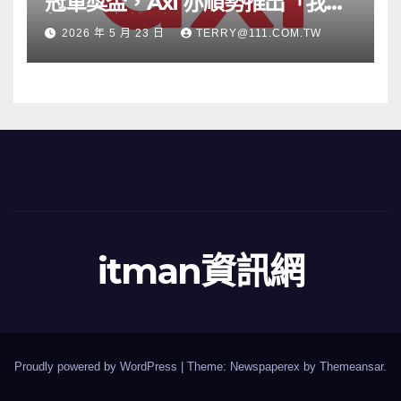
冠軍獎盃，Axi 亦順勢推出「我的
根源」宣傳活動
2026 年 5 月 23 日
TERRY@111.COM.TW
itman資訊網
Proudly powered by WordPress
|
Theme: Newspaperex by
Themeansar
.