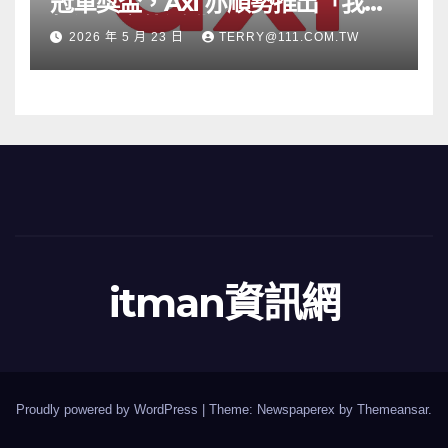
冠軍獎盃，Axi 亦順勢推出「我的
根源」宣傳活動
2026 年 5 月 23 日
TERRY@111.COM.TW
itman資訊網
Proudly powered by WordPress
|
Theme: Newspaperex by
Themeansar
.