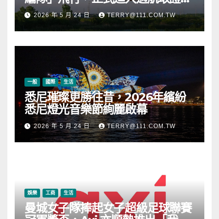
段
2026 年 5 月 24 日
TERRY@111.COM.TW
一般
國際
生活
悉尼璀璨更勝往昔，2026年繽紛
悉尼燈光音樂節絢麗啟幕
2026 年 5 月 24 日
TERRY@111.COM.TW
娛樂
工商
生活
曼城女子隊捧起女子超級足球聯賽