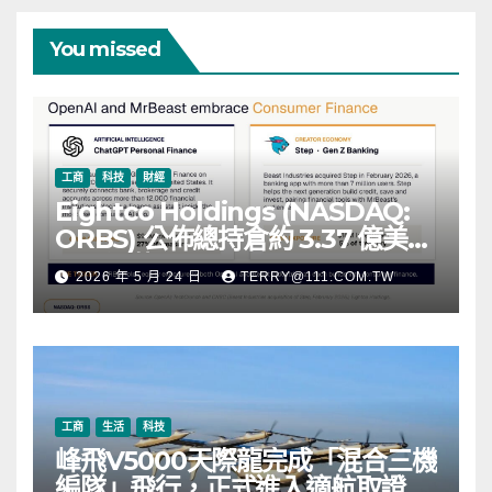
You missed
工商
科技
財經
Eightco Holdings (NASDAQ:
ORBS) 公佈總持倉約 3.37 億美
元，涵蓋 OpenAI、Beast
2026 年 5 月 24 日
TERRY@111.COM.TW
Industries、超過 11,000 枚以太
幣 (ETH) 及逾 2.83 億枚 WLD 代
幣
工商
生活
科技
峰飛V5000天際龍完成「混合三機
編隊」飛行，正式進入適航取證階