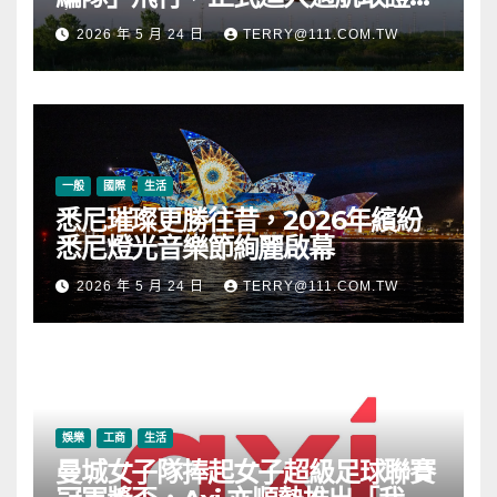
段
2026 年 5 月 24 日
TERRY@111.COM.TW
一般
國際
生活
悉尼璀璨更勝往昔，2026年繽紛
悉尼燈光音樂節絢麗啟幕
2026 年 5 月 24 日
TERRY@111.COM.TW
娛樂
工商
生活
曼城女子隊捧起女子超級足球聯賽