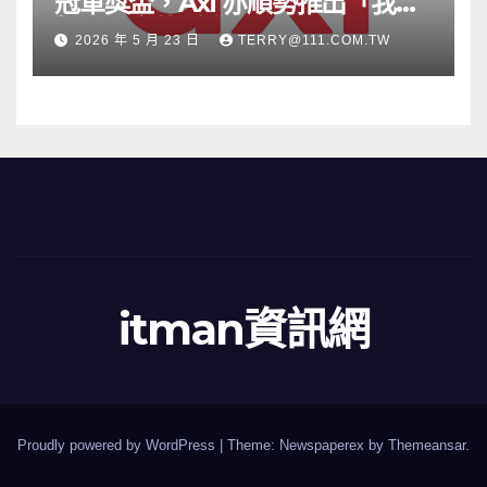
冠軍獎盃，Axi 亦順勢推出「我的
根源」宣傳活動
2026 年 5 月 23 日
TERRY@111.COM.TW
itman資訊網
Proudly powered by WordPress
|
Theme: Newspaperex by
Themeansar
.