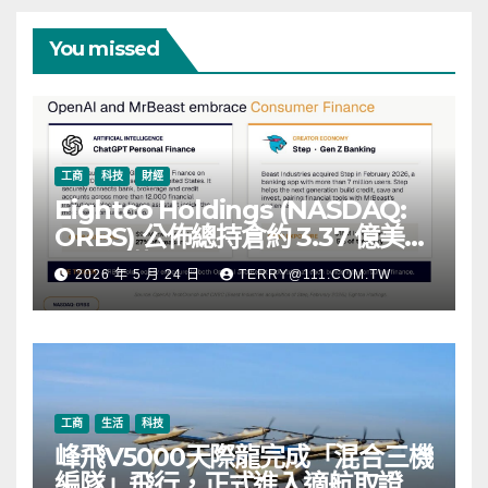
You missed
工商
科技
財經
Eightco Holdings (NASDAQ:
ORBS) 公佈總持倉約 3.37 億美
元，涵蓋 OpenAI、Beast
2026 年 5 月 24 日
TERRY@111.COM.TW
Industries、超過 11,000 枚以太
幣 (ETH) 及逾 2.83 億枚 WLD 代
幣
工商
生活
科技
峰飛V5000天際龍完成「混合三機
編隊」飛行，正式進入適航取證階