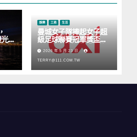
娛樂
工商
生活
，
曼城女子隊捧起女子超
燈光音
級足球聯賽冠軍獎盃，
Axi 亦順勢推出「我的
2026 年 5 月 23 日
根源」宣傳活動
TERRY@111.COM.TW