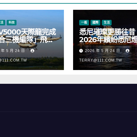
生活
科技
一般
國際
生活
V5000天際龍完成
悉尼璀璨更勝往昔
合三機編隊」飛
2026年繽紛悉尼
正式進入適航取證
樂節絢麗啟幕
 年 5 月 24 日
2026 年 5 月 24 日
@111.COM.TW
TERRY@111.COM.TW