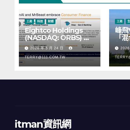
工商
科技
財經
工商
Eightco Holdings
峰飛
(NASDAQ: ORBS) 公
「混
佈總持倉約 3.37 億美
行，
2026 年 5 月 24 日
2026
元，涵蓋 OpenAI、
階段
Beast Industries、超
TERRY@111.COM.TW
TERRY
過 11,000 枚以太幣
(ETH) 及逾 2.83 億枚
WLD 代幣
itman資訊網