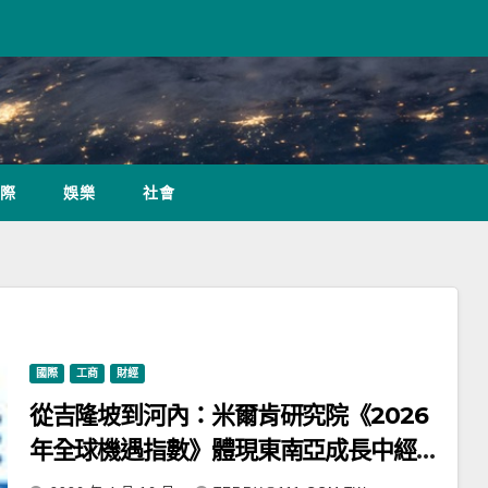
際
娛樂
社會
國際
工商
財經
從吉隆坡到河內：米爾肯研究院《2026
年全球機遇指數》體現東南亞成長中經濟
體的韌性與穩健的增長態勢