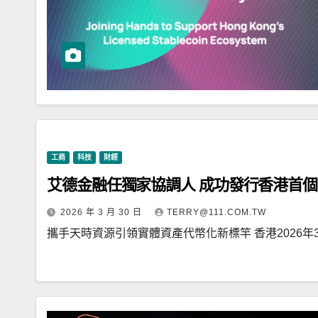
工商
科技
財經
艾德金融任獨家協調人 成功發行香港首個
2026 年 3 月 30 日
TERRY@111.COM.TW
攜手天時資源引領實體資產代幣化新標竿 香港2026年3