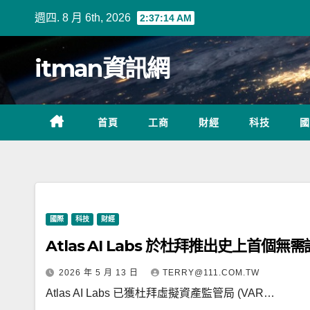
Skip
週四. 8 月 6th, 2026
2:37:15 AM
to
content
itman資訊網
首頁
工商
財經
科技
國
國際
科技
財經
Atlas AI Labs 於杜拜推出史上首個
2026 年 5 月 13 日
TERRY@111.COM.TW
Atlas AI Labs 已獲杜拜虛擬資產監管局 (VAR…