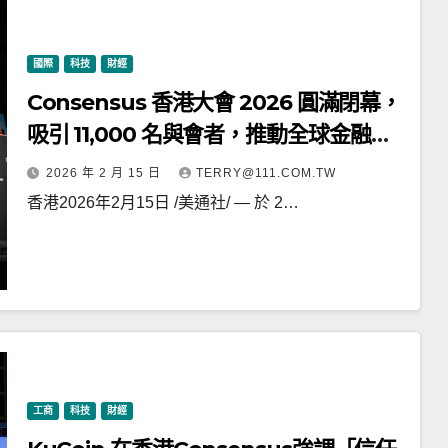
國際
科技
財經
Consensus 香港大會 2026 圓滿閉幕，
吸引 11,000 名與會者，推動全球金融與
數碼資產對話
2026 年 2 月 15 日
TERRY@111.COM.TW
香港2026年2月15日 /美通社/ — 於 2…
工商
科技
財經