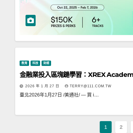
教育
科技
財經
金融業投入區塊鏈學習：XREX Acad
2026 年 1 月 27 日
TERRY@111.COM.TW
臺北2026年1月27日 /美通社/ — 買 i…
文
1
2