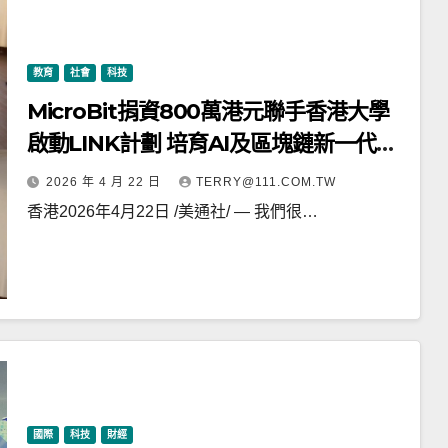
教育
社會
科技
MicroBit捐資800萬港元聯手香港大學
啟動LINK計劃 培育AI及區塊鏈新一代領
袖與企業家
2026 年 4 月 22 日
TERRY@111.COM.TW
香港2026年4月22日 /美通社/ — 我們很…
國際
科技
財經