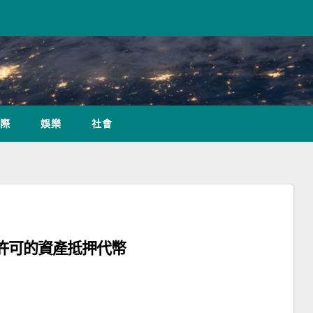
際
娛樂
社會
無需許可的資產抵押代幣