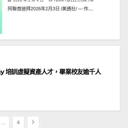
2026 年 2 月 4 日
TERRY@111.COM.TW
阿聯酋迪拜2026年2月3日 /美通社/ — 作…
emy 培訓虛擬資產人才，畢業校友逾千人
...
4