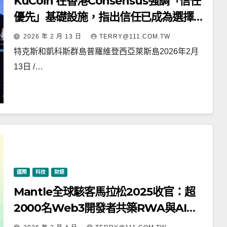
KuCoin 在香港Consensus強調「信任
優先」基礎設施，指出信任已成為選擇交
易平臺的關鍵因素
2026 年 2 月 13 日
TERRY@111.COM.TW
特克斯和凱科斯群島普羅維登西亞萊斯島2026年2月
13日 /…
國際
科技
財經
Mantle全球駭客馬拉松2025收官：超
2000名Web3開發者共築RWA與AI新
浪潮