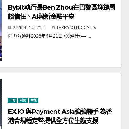
Bybit執行長Ben Zhou在巴黎區塊鏈周
談信任、AI與新金融平臺
2026 年 4 月 21 日
TERRY@111.COM.TW
阿聯酋迪拜2026年4月21日 /美通社/ — …
工商
科技
財經
EX.IO 與Payment Asia強強聯手 為香
港合規穩定幣提供全方位生態支援