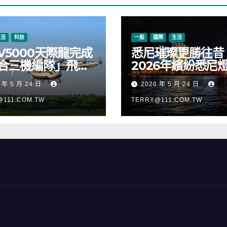
生活
科技
一般
國際
生活
V5000天際龍完成
悉尼璀璨更勝往昔
合三機編隊」飛
2026年繽紛悉尼
正式進入適航取證
樂節絢麗啟幕
 年 5 月 24 日
2026 年 5 月 24 日
@111.COM.TW
TERRY@111.COM.TW