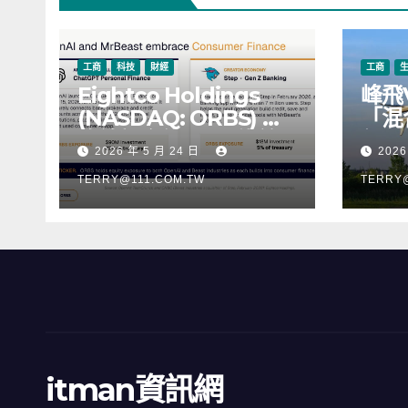
工商
科技
財經
工商
Eightco Holdings
峰飛
(NASDAQ: ORBS) 公
「混
佈總持倉約 3.37 億美
行，
2026 年 5 月 24 日
2026
元，涵蓋 OpenAI、
階段
Beast Industries、超
TERRY@111.COM.TW
TERRY
過 11,000 枚以太幣
(ETH) 及逾 2.83 億枚
WLD 代幣
itman資訊網