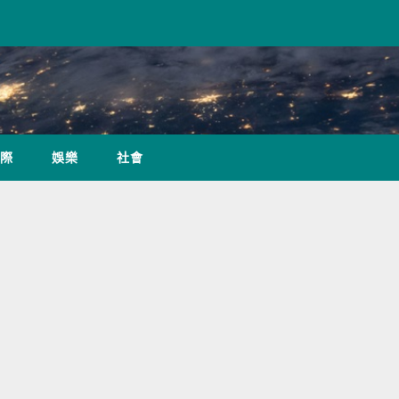
際
娛樂
社會