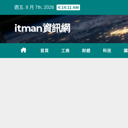
Skip
週五. 8 月 7th, 2026
4:14:11 AM
to
content
itman資訊網
首頁
工商
財經
科技
國