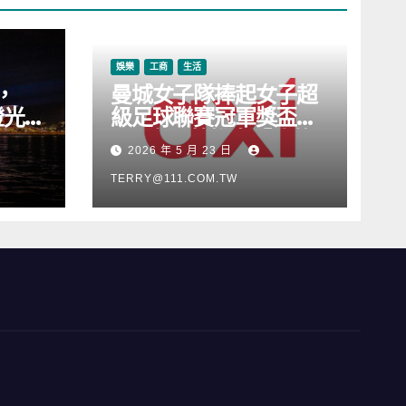
娛樂
工商
生活
，
曼城女子隊捧起女子超
燈光音
級足球聯賽冠軍獎盃，
Axi 亦順勢推出「我的
2026 年 5 月 23 日
根源」宣傳活動
TERRY@111.COM.TW