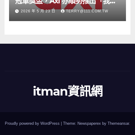
冠軍獎盃，Axi 亦順勢推出「我的
根源」宣傳活動
2026 年 5 月 23 日
TERRY@111.COM.TW
itman資訊網
Proudly powered by WordPress
|
Theme: Newspaperex by
Themeansar
.