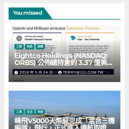
You missed
工商
科技
財經
Eightco Holdings (NASDAQ:
ORBS) 公佈總持倉約 3.37 億美
元，涵蓋 OpenAI、Beast
2026 年 5 月 24 日
TERRY@111.COM.TW
Industries、超過 11,000 枚以太
幣 (ETH) 及逾 2.83 億枚 WLD 代
幣
工商
生活
科技
峰飛V5000天際龍完成「混合三機
編隊」飛行，正式進入適航取證階