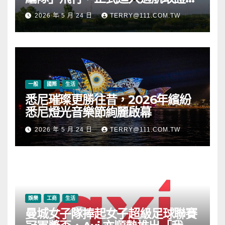
段
2026 年 5 月 24 日
TERRY@111.COM.TW
一般
國際
生活
悉尼璀璨更勝往昔，2026年繽紛
悉尼燈光音樂節絢麗啟幕
2026 年 5 月 24 日
TERRY@111.COM.TW
娛樂
工商
生活
曼城女子隊捧起女子超級足球聯賽